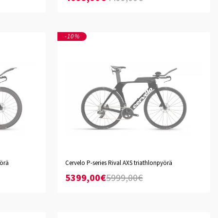
-10%
Black
yörä
Cervelo P-series Rival AXS triathlonpyörä
XS
S
M
L
XL
5399,00€
5999,00€