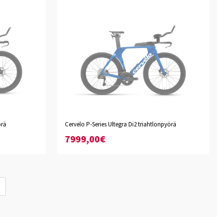
Abyss
Haleakala
örä
Cervelo P-Series Ultegra Di2 triahtlonpyörä
XS
S
M
L
XL
XXL
7999,00€