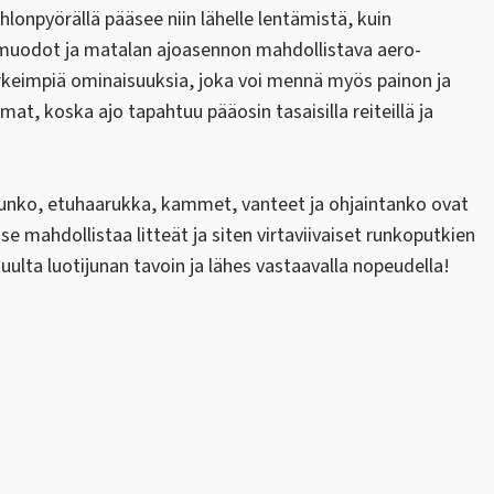
lonpyörällä pääsee niin lähelle lentämistä, kuin
et muodot ja matalan ajoasennon mahdollistava aero-
rkeimpiä ominaisuuksia, joka voi mennä myös painon ja
t, koska ajo tapahtuu pääosin tasaisilla reiteillä ja
ti runko, etuhaarukka, kammet, vanteet ja ohjaintanko ovat
e mahdollistaa litteät ja siten virtaviivaiset runkoputkien
uulta luotijunan tavoin ja lähes vastaavalla nopeudella!