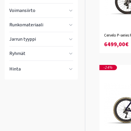
Voimansiirto
Runkomateriaali
Basalt
Extras
Cervelo P-series 
Jarrun tyyppi
XS
S
M
L
XL
6499,00€
Ryhmät
-24%
Hinta