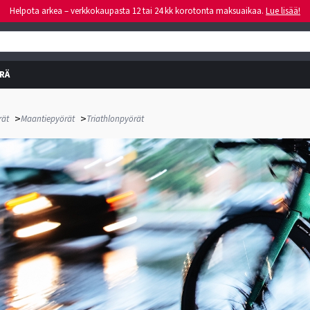
Helpota arkea – verkkokaupasta 12 tai 24 kk korotonta maksuaikaa.
Lue lisää!
RÄ
>
>
rät
Maantiepyörät
Triathlonpyörät