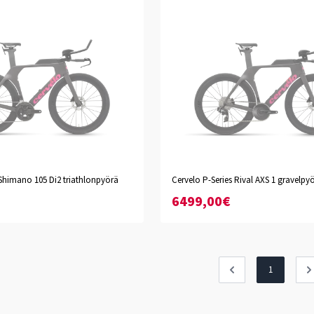
ala
Haleakala
 Shimano 105 Di2 triathlonpyörä
Cervelo P-Series Rival AXS 1 gravelpy
L
XS
S
M
L
XL
XXL
6499,00€
1