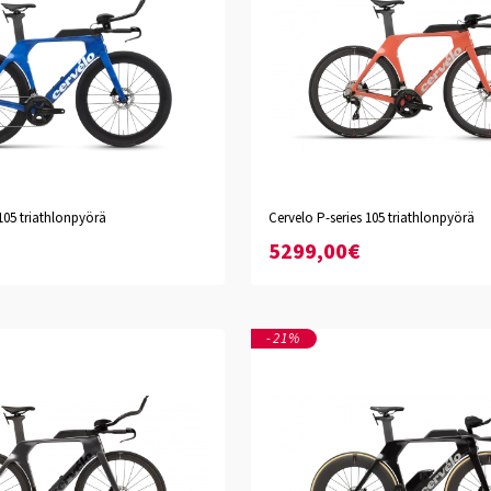
ala
Extraspectral Mauve
Basalt
105 triathlonpyörä
Cervelo P-series 105 triathlonpyörä
L
XS
S
M
L
XL
XXL
5299,00€
-21%