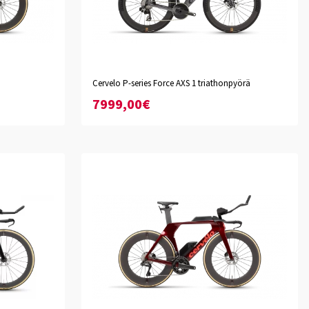
Basalt
Cervelo P-series Force AXS 1 triathonpyörä
XS
S
M
L
XL
7999,00€