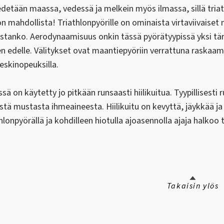
edetään maassa, vedessä ja melkein myös ilmassa, sillä triath
on mahdollista! Triathlonpyörille on ominaista virtaviivais
ustanko. Aerodynaamisuus onkin tässä pyörätyypissä yksi tä
edelle. Välitykset ovat maantiepyöriin verrattuna raskaamma
keskinopeuksilla.
ssä on käytetty jo pitkään runsaasti hiilikuitua. Tyypillises
stä mustasta ihmeaineesta. Hiilikuitu on kevyttä, jäykkää ja s
lonpyörällä ja kohdilleen hiotulla ajoasennolla ajaja halkoo t
Takaisin ylös