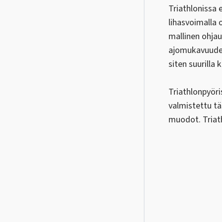
Triathlonissa 
lihasvoimalla 
mallinen ohja
ajomukavuuden 
siten suurilla 
Triathlonpyöri
valmistettu tä
muodot. Triath