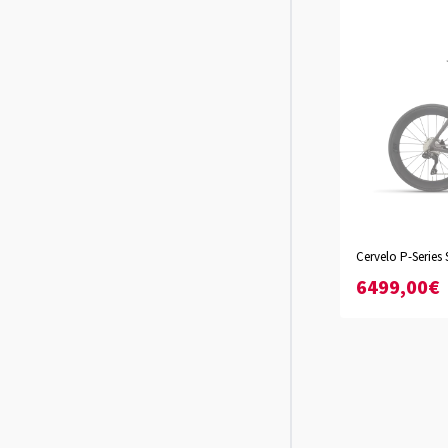
Abyss
Haleak
Cervelo P-Series
XS
S
M
L
XL
XX
6499,00€