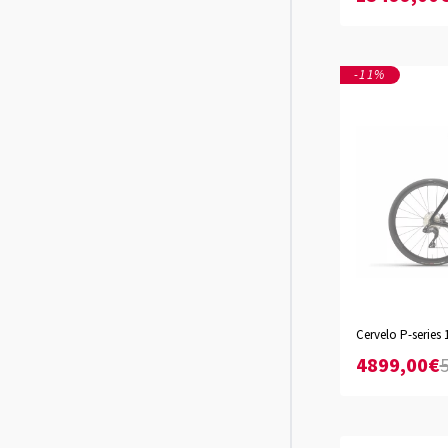
-11%
Black
Cervelo P-series 
XS
S
M
L
XL
XX
4899,00€