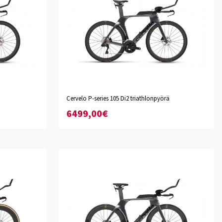
Basalt
Extraspectral Mauve
Cervelo P-series 105 Di2 triathlonpyörä
XS
S
M
L
XL
6499,00€