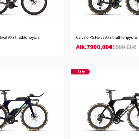
pectral Mauve
Five Black/Black
Rival AXS triathlonpyörä
Cervelo P5 Force AXS triathlonpyörä
XS
S
M
L
XL
XXL
Alk.7900,00€
9999,00€
-19%