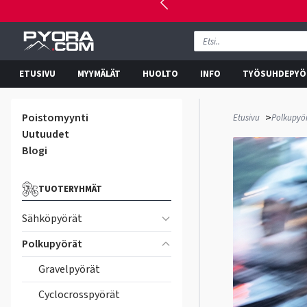
ETUSIVU
MYYMÄLÄT
HUOLTO
INFO
TYÖSUHDEPYÖ
Poistomyynti
>
Etusivu
Polkupyö
Uutuudet
Blogi
TUOTERYHMÄT
Sähköpyörät
Polkupyörät
Gravelpyörät
Cyclocrosspyörät