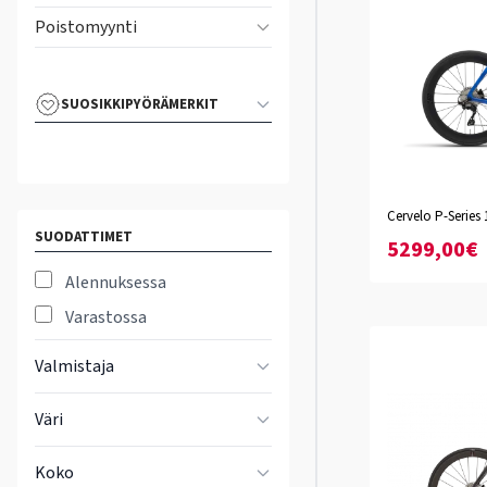
Poistomyynti
SUOSIKKIPYÖRÄMERKIT
Abyss
Haleak
Cervelo P-Series 
SUODATTIMET
XS
S
M
L
XL
XX
5299,00€
Alennuksessa
Varastossa
Valmistaja
Väri
Koko