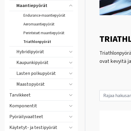
Maantiepyörät
Endurance-maantiepyörät
Aeromaantiepyörät
Perinteiset maantiepyörät
TRIATH
Triathlonpyörät
Hybridipyörät
Triathlonpyörä
ovat kevyitä ja
Kaupunkipyörät
Lasten polkupyörät
Maastopyörät
Tarvikkeet
Komponentit
Pyöräilyvaatteet
Käytetyt- ja testipyörät