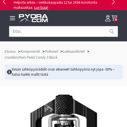
Helpota arkea – verkkokaupasta 12 tai 24 kk korotonta
maksuaikaa.
Lue lisää!
0
>
>
>
>
Etusivu
Komponentit
Polkimet
Lukkopolkimet
Crankbrothers Pedal Candy 3 Black
Kesän sähköpyörädiilit ovat alkaneet! Sähköpyöriä nyt jopa -50% –
katso kaikki mallit
tästä