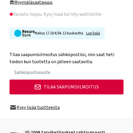
Myymäläsaatavuus
Varasto loppu
. Kysy lisää tai liity waitlistille
Maksa 17.18 €/kk 12 kuukautta.
Lue lisää
Tilaa saapumisilmoitus sähköpostiisi, niin saat heti
tiedon kun tuotetta on jälleen saatavilla.
TILAA SAAPUMISILMOITUS
Kysy lisää tuotteesta
Yli 200€ tarviketilaukset rahtivapaasti