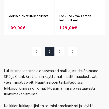
Look Keo 2 Max lukkopolkimet
Look Keo 2 Max Carbon
lukkopolkimet
109,00€
129,00€
1
2
Lukitusmekanismeja on useaa eri mallia, mutta Shimano
SPD ja Crank Brothersin käyttämät mallit muodostavat
yleisimmät tyypit. Maantieajoon tarkoitetuissa
lukkopolkimissa on omat klossimallinsa ja vastaavasti
lukkomekanisminsa.
Kaikkien lukkopoljinten toimintamekanismi ja käyttö