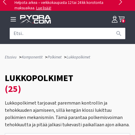
Helpota arkea – verkkokaupasta 12 tai 24 kk korotonta
maksuaikaa.
Lue lisää!
0
>
>
>
Etusivu
Komponentit
Polkimet
Lukkopolkimet
LUKKOPOLKIMET
(25)
Lukkopolkimet tarjoavat paremman kontrollin ja
tehokkuuden ajamiseen, sillä kengän klossi lukittuu
polkimien mekanismiin. Tämä parantaa polkemisvoiman
tehokkuutta ja pitää jalkasi tukevasti paikallaan ajon aikana.