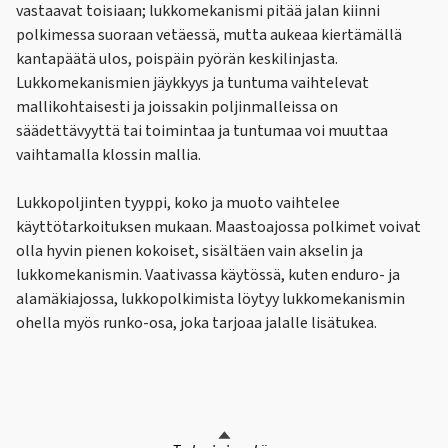
vastaavat toisiaan; lukkomekanismi pitää jalan kiinni
polkimessa suoraan vetäessä, mutta aukeaa kiertämällä
kantapäätä ulos, poispäin pyörän keskilinjasta.
Lukkomekanismien jäykkyys ja tuntuma vaihtelevat
mallikohtaisesti ja joissakin poljinmalleissa on
säädettävyyttä tai toimintaa ja tuntumaa voi muuttaa
vaihtamalla klossin mallia.
Lukkopoljinten tyyppi, koko ja muoto vaihtelee
käyttötarkoituksen mukaan. Maastoajossa polkimet voivat
olla hyvin pienen kokoiset, sisältäen vain akselin ja
lukkomekanismin. Vaativassa käytössä, kuten enduro- ja
alamäkiajossa, lukkopolkimista löytyy lukkomekanismin
ohella myös runko-osa, joka tarjoaa jalalle lisätukea.