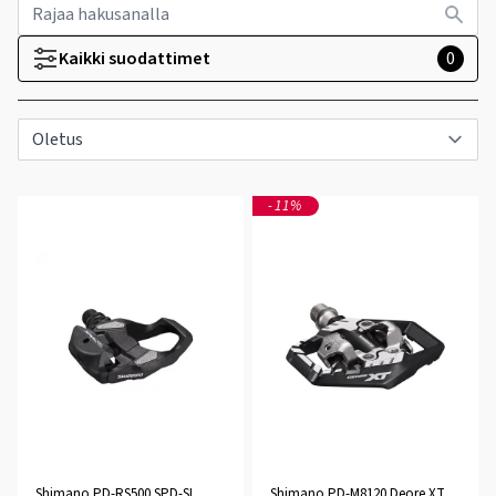
Kaikki suodattimet
0
-11%
Shimano PD-RS500 SPD-SL
Shimano PD-M8120 Deore XT