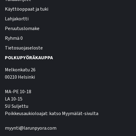
Käyttöoppaat ja tuki
Lahjakortti
Peruutuslomake
Ryhmä 0
Tietosuojaseloste
POLKUPYÖRÄKAUPPA
Melkonkatu 26
00210 Helsinki
MA-PE 10-18
LA 10-15
SU Suljettu
Poikkeusaukioloajat: katso Myymälät-sivulta
myynti@larunpyora.com