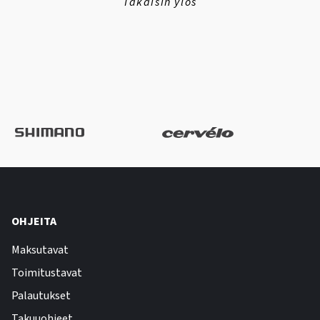
Takaisin ylös
OHJEITA
Maksutavat
Toimitustavat
Palautukset
Takuuohjeet