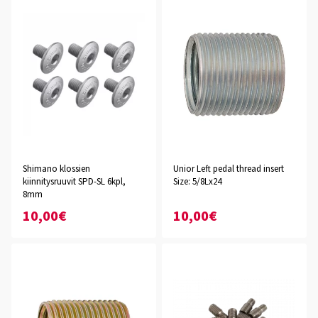
Shimano klossien
Unior Left pedal thread insert
kiinnitysruuvit SPD-SL 6kpl,
Size: 5/8Lx24
8mm
10,00€
10,00€