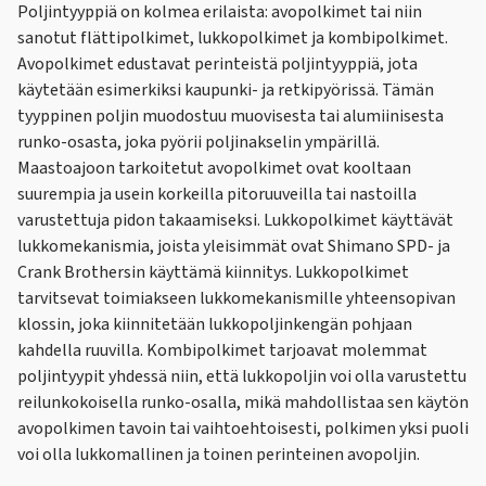
Poljintyyppiä on kolmea erilaista: avopolkimet tai niin
sanotut flättipolkimet, lukkopolkimet ja kombipolkimet.
Avopolkimet edustavat perinteistä poljintyyppiä, jota
käytetään esimerkiksi kaupunki- ja retkipyörissä. Tämän
tyyppinen poljin muodostuu muovisesta tai alumiinisesta
runko-osasta, joka pyörii poljinakselin ympärillä.
Maastoajoon tarkoitetut avopolkimet ovat kooltaan
suurempia ja usein korkeilla pitoruuveilla tai nastoilla
varustettuja pidon takaamiseksi. Lukkopolkimet käyttävät
lukkomekanismia, joista yleisimmät ovat Shimano SPD- ja
Crank Brothersin käyttämä kiinnitys. Lukkopolkimet
tarvitsevat toimiakseen lukkomekanismille yhteensopivan
klossin, joka kiinnitetään lukkopoljinkengän pohjaan
kahdella ruuvilla. Kombipolkimet tarjoavat molemmat
poljintyypit yhdessä niin, että lukkopoljin voi olla varustettu
reilunkokoisella runko-osalla, mikä mahdollistaa sen käytön
avopolkimen tavoin tai vaihtoehtoisesti, polkimen yksi puoli
voi olla lukkomallinen ja toinen perinteinen avopoljin.