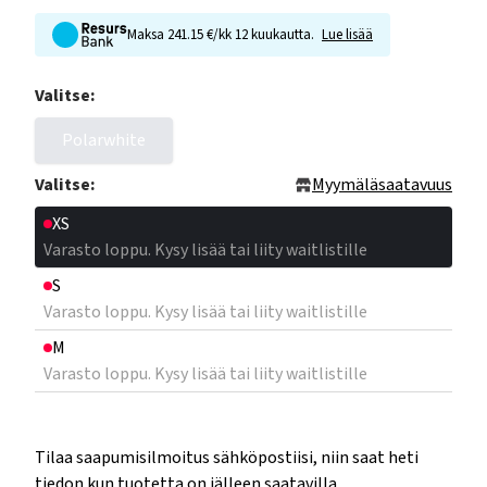
Maksa 241.15 €/kk 12 kuukautta.
Lue lisää
Valitse:
Polarwhite
Valitse:
Myymäläsaatavuus
XS
Varasto loppu. Kysy lisää tai liity waitlistille
S
Varasto loppu. Kysy lisää tai liity waitlistille
M
Varasto loppu. Kysy lisää tai liity waitlistille
Tilaa saapumisilmoitus sähköpostiisi, niin saat heti
tiedon kun tuotetta on jälleen saatavilla.