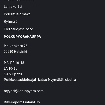
Lahjakortti
Peruutuslomake
Ryhmä 0
Tietosuojaseloste
POLKUPYÖRÄKAUPPA
Melkonkatu 26
00210 Helsinki
MA-PE 10-18
LA 10-15
SU Suljettu
Poikkeusaukioloajat: katso Myymälät-sivulta
myynti@larunpyora.com
Bikeimport Finland Oy