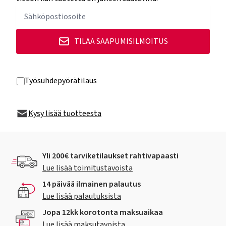
TILAA SAAPUMISILMOITUS
Työsuhdepyörätilaus
Kysy lisää tuotteesta
Yli 200€ tarviketilaukset rahtivapaasti
Lue lisää toimitustavoista
14 päivää ilmainen palautus
Lue lisää palautuksista
Jopa 12kk korotonta maksuaikaa
Lue lisää maksutavoista