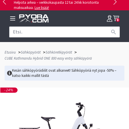
Helpota arkea – verkkokaupasta 12 tai 24 kk korotonta
maksuaikaa.
Lue lisää!
0
>
>
>
Etusivu
Sähköpyörät
Sähköretkipyörät
CUBE Kathmandu Hybrid ONE 800 easy entry sähköpyörä
Kesän sähköpyörädiilit ovat alkaneet! Sähköpyöriä nyt jopa -50% –
katso kaikki mallit
tästä
-24%