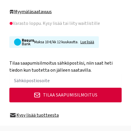
Myymäläsaatavuus
Varasto loppu
. Kysy lisää tai liity waitlistille
Maksa 10 €/kk 12 kuukautta.
Lue lisää
Tilaa saapumisilmoitus sähköpostiisi, niin saat heti
tiedon kun tuotetta on jälleen saatavilla.
TILAA SAAPUMISILMOITUS
Kysy lisää tuotteesta