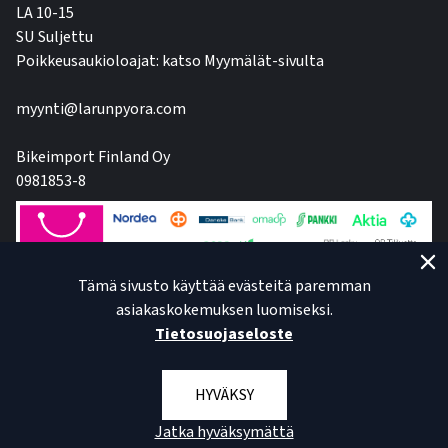
LA 10-15
SU Suljettu
Poikkeusaukioloajat: katso Myymälät-sivulta
myynti@larunpyora.com
Bikeimport Finland Oy
0981853-8
Tämä sivusto käyttää evästeitä paremman
asiakaskokemuksen luomiseksi.
Tietosuojaseloste
HYVÄKSY
Jatka hyväksymättä