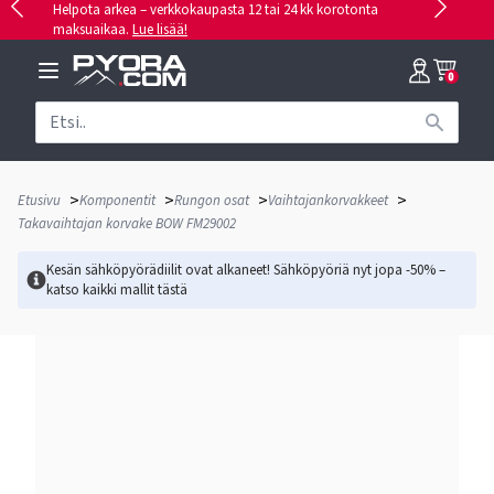
Helpota arkea – verkkokaupasta 12 tai 24 kk korotonta
maksuaikaa.
Lue lisää!
0
>
>
>
>
Etusivu
Komponentit
Rungon osat
Vaihtajankorvakkeet
Takavaihtajan korvake BOW FM29002
Kesän sähköpyörädiilit ovat alkaneet! Sähköpyöriä nyt jopa -50% –
katso kaikki mallit
tästä