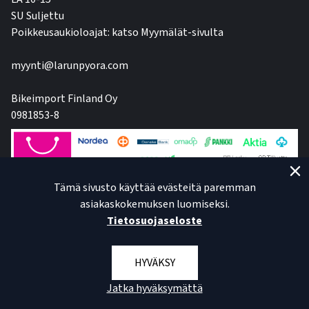
SU Suljettu
Poikkeusaukioloajat: katso Myymälät-sivulta
myynti@larunpyora.com
Bikeimport Finland Oy
0981853-8
Tämä sivusto käyttää evästeitä paremman
asiakaskokemuksen luomiseksi.
Tietosuojaseloste
HYVÄKSY
Jatka hyväksymättä