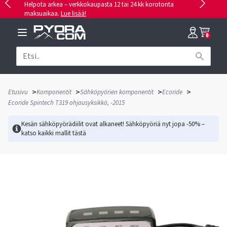
Helpota arkea – verkkokaupasta 12 tai 24 kk korotonta
maksuaikaa.
Lue lisää!
0
>
>
>
>
Etusivu
Komponentit
Sähköpyörien komponentit
Ecoride
Ecoride Spintech T319 ohjausyksikkö, -2015
Kesän sähköpyörädiilit ovat alkaneet! Sähköpyöriä nyt jopa -50% –
katso kaikki mallit
tästä