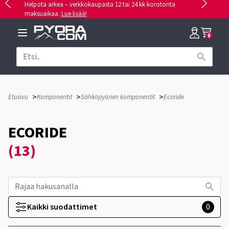
Helpota arkea – verkkokaupasta 12 tai 24 kk korotonta
maksuaikaa.
Lue lisää!
0
>
>
>
Etusivu
Komponentit
Sähköpyörien komponentit
Ecoride
ECORIDE
(13)
Kaikki suodattimet
0