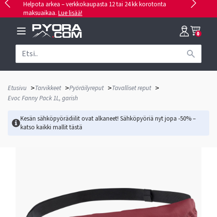
Helpota arkea – verkkokaupasta 12 tai 24 kk korotonta
maksuaikaa.
Lue lisää!
0
>
>
>
>
Etusivu
Tarvikkeet
Pyöräilyreput
Tavalliset reput
Evoc Fanny Pack 1L, garish
Kesän sähköpyörädiilit ovat alkaneet! Sähköpyöriä nyt jopa -50% –
katso kaikki mallit
tästä