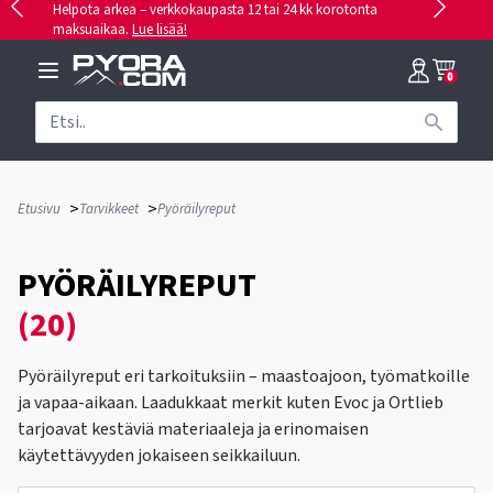
Helpota arkea – verkkokaupasta 12 tai 24 kk korotonta
maksuaikaa.
Lue lisää!
0
>
>
Etusivu
Tarvikkeet
Pyöräilyreput
PYÖRÄILYREPUT
(20)
Pyöräilyreput eri tarkoituksiin – maastoajoon, työmatkoille
ja vapaa-aikaan. Laadukkaat merkit kuten Evoc ja Ortlieb
tarjoavat kestäviä materiaaleja ja erinomaisen
käytettävyyden jokaiseen seikkailuun.