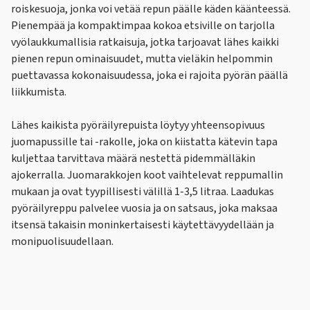
roiskesuoja, jonka voi vetää repun päälle käden käänteessä.
Pienempää ja kompaktimpaa kokoa etsiville on tarjolla
vyölaukkumallisia ratkaisuja, jotka tarjoavat lähes kaikki
pienen repun ominaisuudet, mutta vieläkin helpommin
puettavassa kokonaisuudessa, joka ei rajoita pyörän päällä
liikkumista.
Lähes kaikista pyöräilyrepuista löytyy yhteensopivuus
juomapussille tai -rakolle, joka on kiistatta kätevin tapa
kuljettaa tarvittava määrä nestettä pidemmälläkin
ajokerralla. Juomarakkojen koot vaihtelevat reppumallin
mukaan ja ovat tyypillisesti välillä 1-3,5 litraa. Laadukas
pyöräilyreppu palvelee vuosia ja on satsaus, joka maksaa
itsensä takaisin moninkertaisesti käytettävyydellään ja
monipuolisuudellaan.