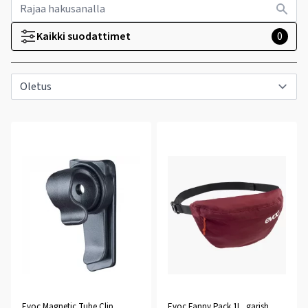
Kaikki suodattimet
0
Evoc Magnetic Tube Clip
Evoc Fanny Pack 1L, garish