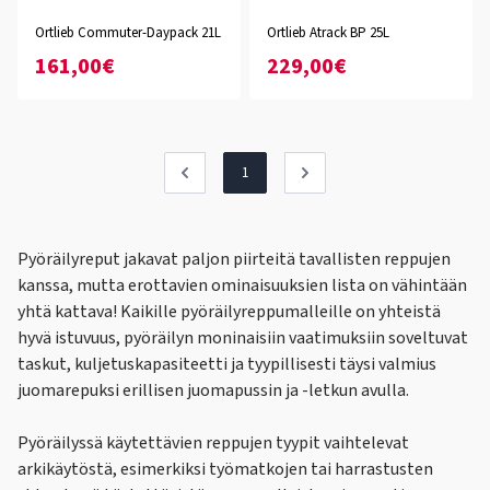
Ortlieb Commuter-Daypack 21L
Ortlieb Atrack BP 25L
161,00€
229,00€
1
Pyöräilyreput jakavat paljon piirteitä tavallisten reppujen
kanssa, mutta erottavien ominaisuuksien lista on vähintään
yhtä kattava! Kaikille pyöräilyreppumalleille on yhteistä
hyvä istuvuus, pyöräilyn moninaisiin vaatimuksiin soveltuvat
taskut, kuljetuskapasiteetti ja tyypillisesti täysi valmius
juomarepuksi erillisen juomapussin ja -letkun avulla.
Pyöräilyssä käytettävien reppujen tyypit vaihtelevat
arkikäytöstä, esimerkiksi työmatkojen tai harrastusten