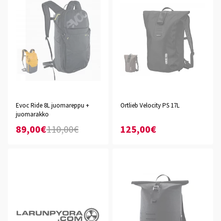
Evoc Ride 8L juomareppu +
Ortlieb Velocity PS 17L
juomarakko
89,00€
110,00€
125,00€