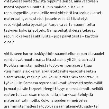
yhteydessä käytettävistä reppumalleista, aina vaativaan
maastoajoon suunniteltuihin malleihin. Kaikille
repputyypeille- ja malleille ovat yhteistä korkealuokkaiset
materiaalit, vahvistetut ja usein vedeltä tiivistetyt
vetoketjut sekä pyöräilijän tarpeita varten suunniteltu
taskujen koko ja jaottelu. Nämä seikat yhdessä tekevät
repun, joka kestää aktiivista – jopa päivittäistä – käyttöä
vuosia.
Aktiiviseen harrastuskäyttöön suunnitellun repun tilavuudet
vaihtelevat muutamasta litrasta aina yli 25 litraan asti.
Kookkaammista malleista löytyy erinomaisesti tilaa
yleisimmille ajokerralla kuljetettaville varaosille kuten
sisärenkaille, ketjun pikalukoille ja tietenkin tarvittaville
työkaluille. Samassa repussa kulkevat kätevästi myös eväät
ja muut päivän tarpeet. Hengittävyys on maksimoitu selkää
vasten tulevan osan muotoilulla ja tarkkaan tehdyillä
materiaalivalinnoilla. Kokonaisuuden viimeistelee
useimmista malleista löytyvä sisäänrakennettu sade- tai