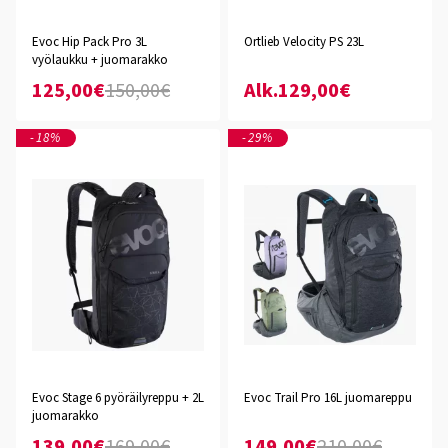
Evoc Hip Pack Pro 3L
Ortlieb Velocity PS 23L
vyölaukku + juomarakko
125,00€
150,00€
Alk.129,00€
-18%
-29%
Evoc Stage 6 pyöräilyreppu + 2L
Evoc Trail Pro 16L juomareppu
juomarakko
139,00€
169,00€
149,00€
210,00€