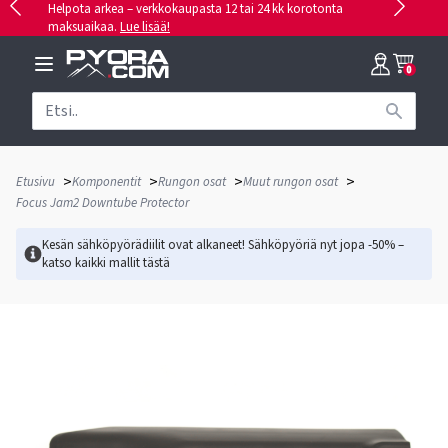
Helpota arkea – verkkokaupasta 12 tai 24 kk korotonta
maksuaikaa.
Lue lisää!
0
>
>
>
>
Etusivu
Komponentit
Rungon osat
Muut rungon osat
Focus Jam2 Downtube Protector
Kesän sähköpyörädiilit ovat alkaneet! Sähköpyöriä nyt jopa -50% –
katso kaikki mallit
tästä