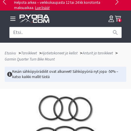
Helpota arkea – verkkokaupasta 12 tai 24 kk korotonta
maksuaikaa.
Lue lisää!
0
>
>
>
>
Etusivu
Tarvikkeet
Ajotietokoneet ja kellot
Anturit ja tarvikkeet
Garmin Quarter Turn Bike Mount
Kesän sähköpyörädiilit ovat alkaneet! Sähköpyöriä nyt jopa -50% –
katso kaikki mallit
tästä