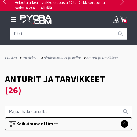
Helpota arkea – verkkokaupasta 12 tai 24 kk korotonta
maksuaikaa.
Lue lisää!
0
>
>
>
Etusivu
Tarvikkeet
Ajotietokoneet ja kellot
Anturit ja tarvikkeet
ANTURIT JA TARVIKKEET
(26)
Kaikki suodattimet
0