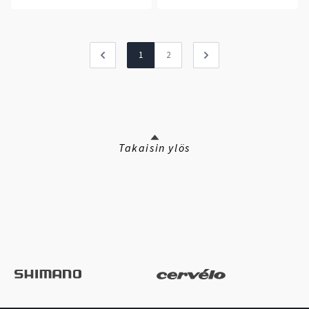
1
2
Takaisin ylös