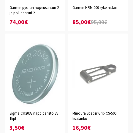
Garmin pyörän nopeusanturi 2
Garmin HRM 200 sykemittari
ja poljinanturi 2
74,00€
85,00€
95,00€
Sigma CR2032 nappiparisto 3V
Minoura Spacer Grip CS-500
1kpl
lisätanko
3,50€
16,90€