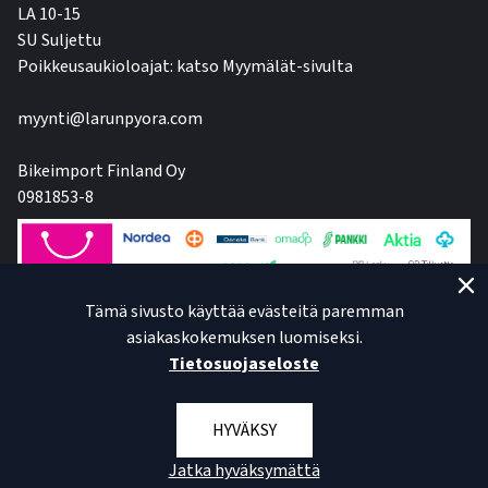
LA 10-15
SU Suljettu
Poikkeusaukioloajat: katso Myymälät-sivulta
myynti@larunpyora.com
Bikeimport Finland Oy
0981853-8
Tämä sivusto käyttää evästeitä paremman
asiakaskokemuksen luomiseksi.
Tietosuojaseloste
HYVÄKSY
Jatka hyväksymättä