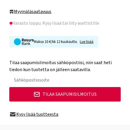
Myymäläsaatavuus
Varasto loppu
. Kysy lisää tai liity waitlistille
Maksa 10 €/kk 12 kuukautta.
Lue lisää
Tilaa saapumisilmoitus sähköpostiisi, niin saat heti
tiedon kun tuotetta on jälleen saatavilla.
TILAA SAAPUMISILMOITUS
Kysy lisää tuotteesta