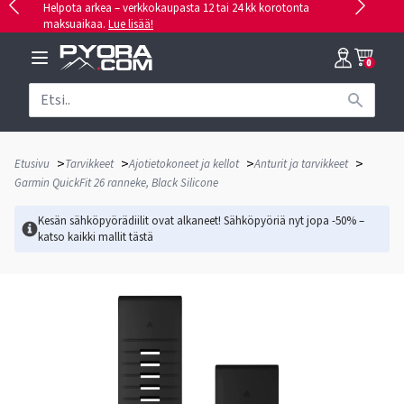
Helpota arkea – verkkokaupasta 12 tai 24 kk korotonta
maksuaikaa.
Lue lisää!
0
>
>
>
>
Etusivu
Tarvikkeet
Ajotietokoneet ja kellot
Anturit ja tarvikkeet
Garmin QuickFit 26 ranneke, Black Silicone
Kesän sähköpyörädiilit ovat alkaneet! Sähköpyöriä nyt jopa -50% –
katso kaikki mallit
tästä