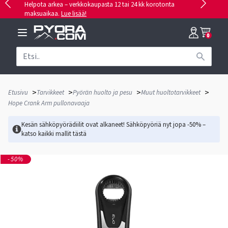
Helpota arkea – verkkokaupasta 12 tai 24 kk korotonta
maksuaikaa.
Lue lisää!
0
>
>
>
>
Etusivu
Tarvikkeet
Pyörän huolto ja pesu
Muut huoltotarvikkeet
Hope Crank Arm pullonavaaja
Kesän sähköpyörädiilit ovat alkaneet! Sähköpyöriä nyt jopa -50% –
katso kaikki mallit
tästä
-50%