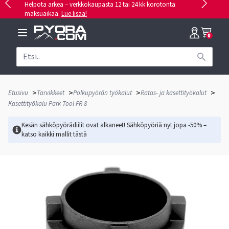
Helpota arkea – verkkokaupasta 12 tai 24 kk korotonta
maksuaikaa.
Lue lisää!
0
>
>
>
>
Etusivu
Tarvikkeet
Polkupyörän työkalut
Ratas- ja kasettityökalut
Kasettityökalu Park Tool FR-8
Kesän sähköpyörädiilit ovat alkaneet! Sähköpyöriä nyt jopa -50% –
katso kaikki mallit
tästä