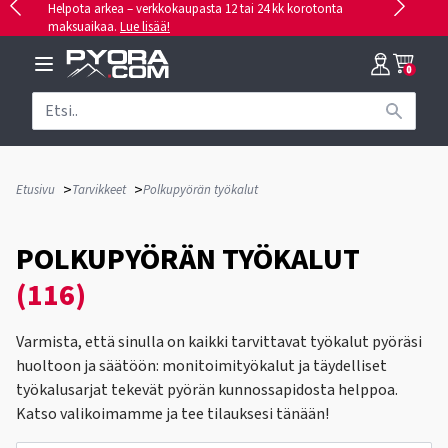
Helpota arkea – verkkokaupasta 12 tai 24 kk korotonta
maksuaikaa.
Lue lisää!
0
>
>
Etusivu
Tarvikkeet
Polkupyörän työkalut
POLKUPYÖRÄN TYÖKALUT
(116)
Varmista, että sinulla on kaikki tarvittavat työkalut pyöräsi
huoltoon ja säätöön: monitoimityökalut ja täydelliset
työkalusarjat tekevät pyörän kunnossapidosta helppoa.
Katso valikoimamme ja tee tilauksesi tänään!