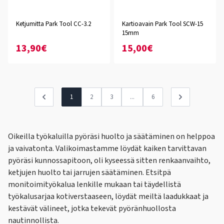
Ketjumitta Park Tool CC-3.2
Kartioavain Park Tool SCW-15
15mm
13,90€
15,00€
1
2
3
...
6
Oikeilla työkaluilla pyöräsi huolto ja säätäminen on helppoa
ja vaivatonta. Valikoimastamme löydät kaiken tarvittavan
pyöräsi kunnossapitoon, oli kyseessä sitten renkaanvaihto,
ketjujen huolto tai jarrujen säätäminen. Etsitpä
monitoimityökalua lenkille mukaan tai täydellistä
työkalusarjaa kotiverstaaseen, löydät meiltä laadukkaat ja
kestävät välineet, jotka tekevät pyöränhuollosta
nautinnollista.