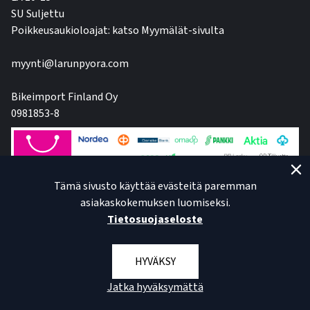
SU Suljettu
Poikkeusaukioloajat: katso Myymälät-sivulta
myynti@larunpyora.com
Bikeimport Finland Oy
0981853-8
Tämä sivusto käyttää evästeitä paremman
asiakaskokemuksen luomiseksi.
Tietosuojaseloste
HYVÄKSY
Jatka hyväksymättä