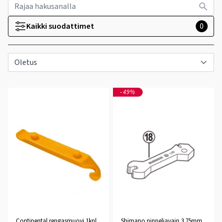
Kaikki suodattimet
0
-49%
Continental rengasmuovi 1kpl
Shimano nippeliavain 3.75mm