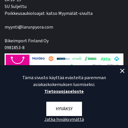
SU Suljettu
Poikkeusaukioloajat: katso Myymälät-sivulta
myynti@larunpyora.com
Bikeimport Finland Oy
0981853-8
Tämä sivusto käyttää evästeitä paremman
asiakaskokemuksen luomiseksi.
Tietosuojaseloste
HYVÄKSY
Jatka hyväksymättä