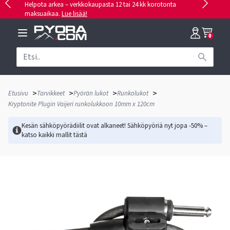
Helpota arkea – verkkokaupasta 12 tai 24 kk korotonta
maksuaikaa.
Lue lisää!
0
>
>
>
>
Etusivu
Tarvikkeet
Pyörän lukot
Runkolukot
Kryptonite Plugin Vaijeri runkolukkoon 10mm x 120cm
Kesän sähköpyörädiilit ovat alkaneet! Sähköpyöriä nyt jopa -50% –
katso kaikki mallit
tästä