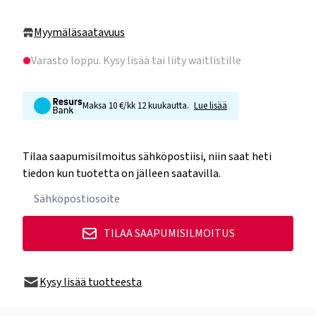
Myymäläsaatavuus
Varasto loppu
. Kysy lisää tai liity waitlistille
Maksa 10 €/kk 12 kuukautta.
Lue lisää
Tilaa saapumisilmoitus sähköpostiisi, niin saat heti
tiedon kun tuotetta on jälleen saatavilla.
TILAA SAAPUMISILMOITUS
Kysy lisää tuotteesta