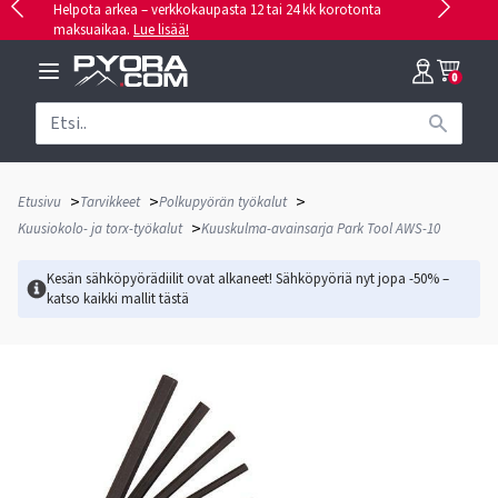
Helpota arkea – verkkokaupasta 12 tai 24 kk korotonta
maksuaikaa.
Lue lisää!
0
>
>
>
Etusivu
Tarvikkeet
Polkupyörän työkalut
>
Kuusiokolo- ja torx-työkalut
Kuuskulma-avainsarja Park Tool AWS-10
Kesän sähköpyörädiilit ovat alkaneet! Sähköpyöriä nyt jopa -50% –
katso kaikki mallit
tästä