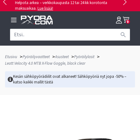
Helpota arkea – verkkokaupasta 12 tai 24 kk korotonta
maksuaikaa.
Lue lisää!
0
>
>
>
>
Etusivu
Pyöräilyvaatteet
Asusteet
Pyöräilylasit
Leatt Velocity 4.0 MTB X-Flow Goggle, black clear
Kesän sähköpyörädiilit ovat alkaneet! Sähköpyöriä nyt jopa -50% –
katso kaikki mallit
tästä