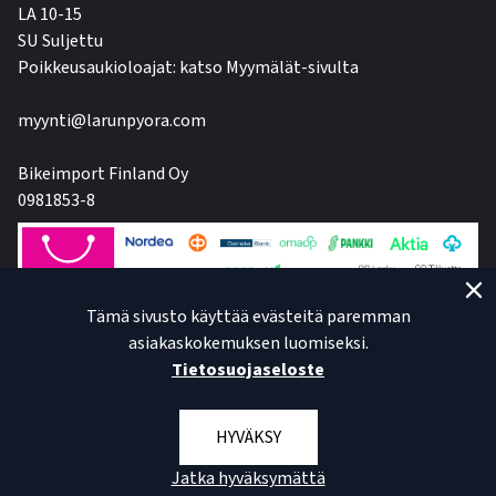
LA 10-15
SU Suljettu
Poikkeusaukioloajat: katso Myymälät-sivulta
myynti@larunpyora.com
Bikeimport Finland Oy
0981853-8
Tämä sivusto käyttää evästeitä paremman
asiakaskokemuksen luomiseksi.
Tietosuojaseloste
HYVÄKSY
Jatka hyväksymättä