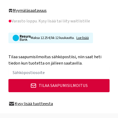
Myymäläsaatavuus
Varasto loppu
. Kysy lisää tai liity waitlistille
Maksa 12.25 €/kk 12 kuukautta.
Lue lisää
Tilaa saapumisilmoitus sähköpostiisi, niin saat heti
tiedon kun tuotetta on jälleen saatavilla.
TILAA SAAPUMISILMOITUS
Kysy lisää tuotteesta