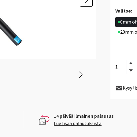
Valitse:
0mm of
20mm o
Kysy l
14 päivää ilmainen palautus
Lue lisää palautuksista