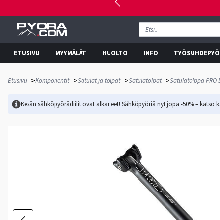
ETUSIVU
MYYMÄLÄT
HUOLTO
INFO
TYÖSUHDEPYÖ
>
>
>
>
Etusivu
Komponentit
Satulat ja tolpat
Satulatolpat
Satulatolppa PRO 
Kesän sähköpyörädiilit ovat alkaneet! Sähköpyöriä nyt jopa -50% – katso ka