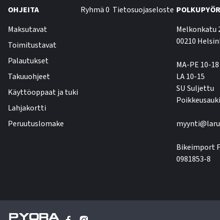
OHJEITA
Ryhmä 0
Tietosuojaseloste
POLKUPYÖR
Maksutavat
Melkonkatu 
00210 Helsin
Toimitustavat
Palautukset
MA-PE 10-18
Takuuohjeet
LA 10-15
SU Suljettu
Käyttöoppaat ja tuki
Poikkeusauki
Lahjakortti
Peruutuslomake
myynti@laru
Bikeimport F
0981853-8