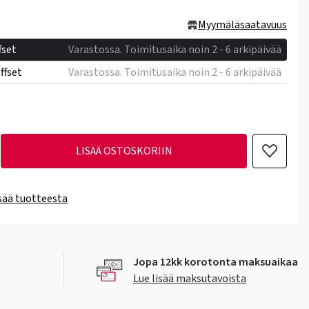
Myymäläsaatavuus
fset
Varastossa. Toimitusaika noin 2 - 6 arkipäivää
ffset
Varastossa. Toimitusaika noin 2 - 6 arkipäivää
LISÄÄ OSTOSKORIIN
isää tuotteesta
Jopa 12kk korotonta maksuaikaa
Lue lisää maksutavoista