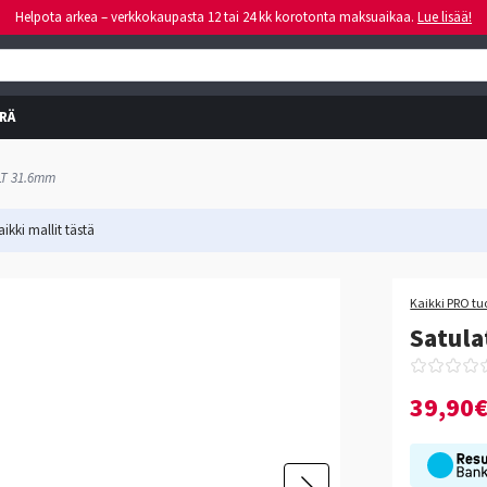
Helpota arkea – verkkokaupasta 12 tai 24 kk korotonta maksuaikaa.
Lue lisää!
RÄ
LT 31.6mm
ikki mallit
tästä
Kaikki PRO tu
Satul
39,90