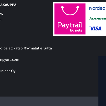
ÄKAUPPA
26
ki
oloajat: katso Myymälät-sivulta
npyora.com
inland Oy