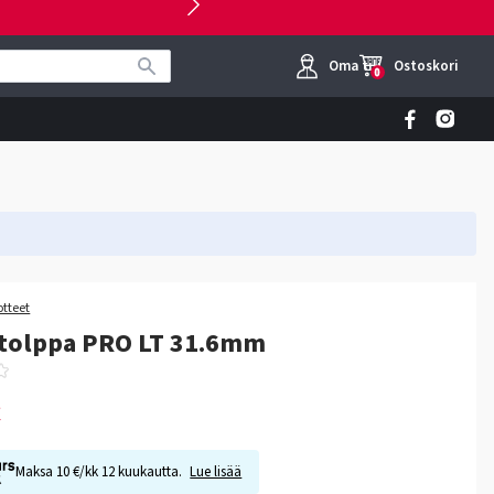
Oma tili
Ostoskori
0
otteet
atolppa PRO LT 31.6mm
€
Maksa 10 €/kk 12 kuukautta.
Lue lisää