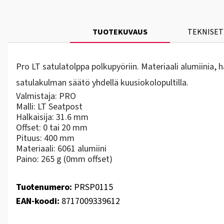
TUOTEKUVAUS
TEKNISET
Pro LT satulatolppa polkupyöriin. Materiaali alumiinia, 
satulakulman säätö yhdellä kuusiokolopultilla.
Valmistaja: PRO
Malli: LT Seatpost
Halkaisija: 31.6 mm
Offset: 0 tai 20 mm
Pituus: 400 mm
Materiaali: 6061 alumiini
Paino: 265 g (0mm offset)
Tuotenumero:
PRSP0115
EAN-koodi:
8717009339612