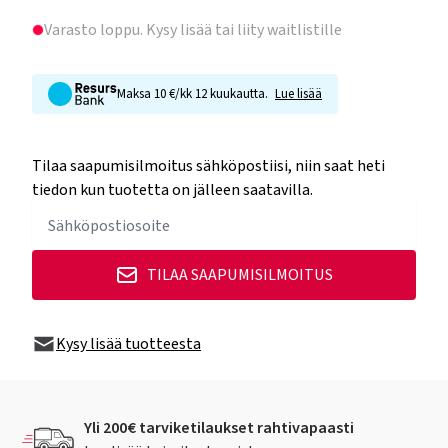
Varasto loppu
. Kysy lisää tai liity waitlistille
Maksa 10 €/kk 12 kuukautta.
Lue lisää
Tilaa saapumisilmoitus sähköpostiisi, niin saat heti
tiedon kun tuotetta on jälleen saatavilla.
TILAA SAAPUMISILMOITUS
Kysy lisää tuotteesta
Yli 200€ tarviketilaukset rahtivapaasti