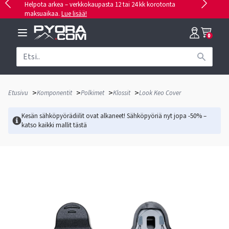
Helpota arkea – verkkokaupasta 12 tai 24 kk korotonta
maksuaikaa.
Lue lisää!
0
>
>
>
>
Etusivu
Komponentit
Polkimet
Klossit
Look Keo Cover
Kesän sähköpyörädiilit ovat alkaneet! Sähköpyöriä nyt jopa -50% –
katso kaikki mallit
tästä