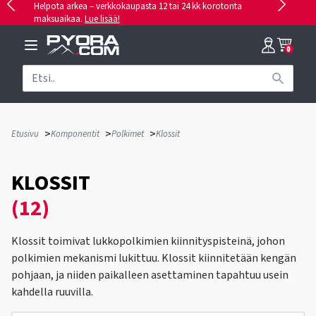
Helpota arkea – verkkokaupasta 12 tai 24 kk korotonta
maksuaikaa.
Lue lisää!
0
>
>
>
Etusivu
Komponentit
Polkimet
Klossit
KLOSSIT
(12)
Klossit toimivat lukkopolkimien kiinnityspisteinä, johon
polkimien mekanismi lukittuu. Klossit kiinnitetään kengän
pohjaan, ja niiden paikalleen asettaminen tapahtuu usein
kahdella ruuvilla.