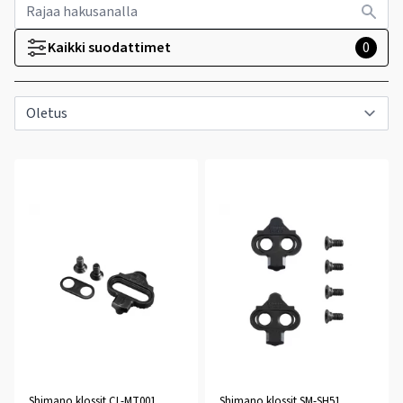
Kaikki suodattimet
0
Shimano klossit CL-MT001
Shimano klossit SM-SH51