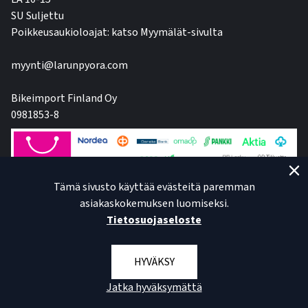
SU Suljettu
Poikkeusaukioloajat: katso Myymälät-sivulta
myynti@larunpyora.com
Bikeimport Finland Oy
0981853-8
Tämä sivusto käyttää evästeitä paremman
asiakaskokemuksen luomiseksi.
Tietosuojaseloste
HYVÄKSY
Jatka hyväksymättä