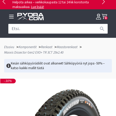
Helpota arkea – verkkokaupasta 12 tai 24 kk korotonta
maksuaikaa.
Lue lisää!
0
>
>
>
>
Etusivu
Komponentit
Renkaat
Maastorenkaat
Maxxis Dissector Gen2 EXO+ TR 3CT 29x2.40
Kesän sähköpyörädiilit ovat alkaneet! Sähköpyöriä nyt jopa -50% –
katso kaikki mallit
tästä
-30%