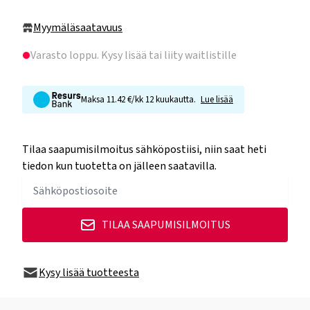
Myymäläsaatavuus
Varasto loppu
. Kysy lisää tai liity waitlistille
Maksa 11.42 €/kk 12 kuukautta.
Lue lisää
Tilaa saapumisilmoitus sähköpostiisi, niin saat heti
tiedon kun tuotetta on jälleen saatavilla.
TILAA SAAPUMISILMOITUS
Kysy lisää tuotteesta