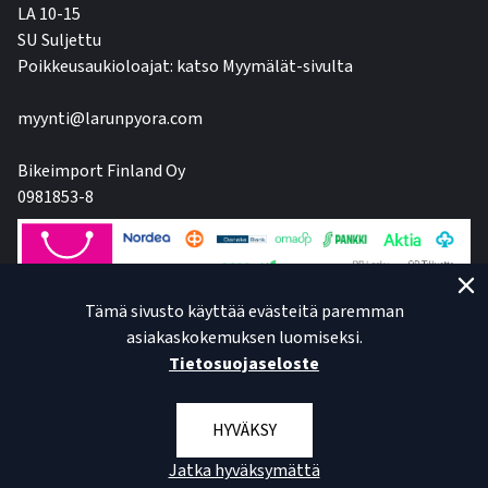
LA 10-15
SU Suljettu
Poikkeusaukioloajat: katso Myymälät-sivulta
myynti@larunpyora.com
Bikeimport Finland Oy
0981853-8
Tämä sivusto käyttää evästeitä paremman
asiakaskokemuksen luomiseksi.
Tietosuojaseloste
HYVÄKSY
Jatka hyväksymättä