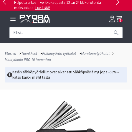
Helpota arkea – verkkokaupasta 12 tai 24 kk korotonta
maksuaikaa.
Lue lisää!
0
>
>
>
>
Etusivu
Tarvikkeet
Polkupyörän työkalut
Monitoimityökalut
Minityökalu PRO 10 toimintoa
Kesän sähköpyörädiilit ovat alkaneet! Sähköpyöriä nyt jopa -50% –
katso kaikki mallit
tästä