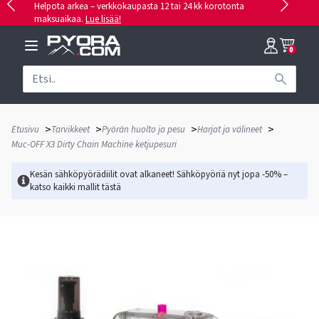
Helpota arkea – verkkokaupasta 12 tai 24 kk korotonta
maksuaikaa.
Lue lisää!
0
>
>
>
>
Etusivu
Tarvikkeet
Pyörän huolto ja pesu
Harjat ja välineet
Muc-OFF X3 Dirty Chain Machine ketjupesuri
Kesän sähköpyörädiilit ovat alkaneet! Sähköpyöriä nyt jopa -50% –
katso kaikki mallit
tästä