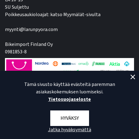
SU Suljettu
Poikkeusaukioloajat: katso Myymälät-sivulta
myynti@larunpyora.com
Bikeimport Finland Oy
0981853-8
Tämä sivusto käyttää evästeitä paremman
asiakaskokemuksen luomiseksi.
Tietosuojaseloste
HYVÄKSY
Jatka hyväksymättä