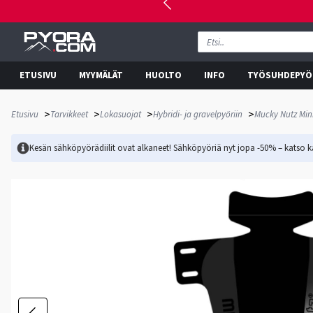
ETUSIVU
MYYMÄLÄT
HUOLTO
INFO
TYÖSUHDEPYÖ
>
>
>
>
Etusivu
Tarvikkeet
Lokasuojat
Hybridi- ja gravelpyöriin
Mucky Nutz Mini
Kesän sähköpyörädiilit ovat alkaneet! Sähköpyöriä nyt jopa -50% – katso ka