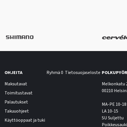
OHJEITA
Ryhmä 0
Tietosuojaseloste
POLKUPYÖR
Maksutavat
Melkonkatu 
00210 Helsin
Toimitustavat
Palautukset
MA-PE 10-18
Takuuohjeet
LA 10-15
SU Suljettu
Käyttöoppaat ja tuki
Poikkeusauki