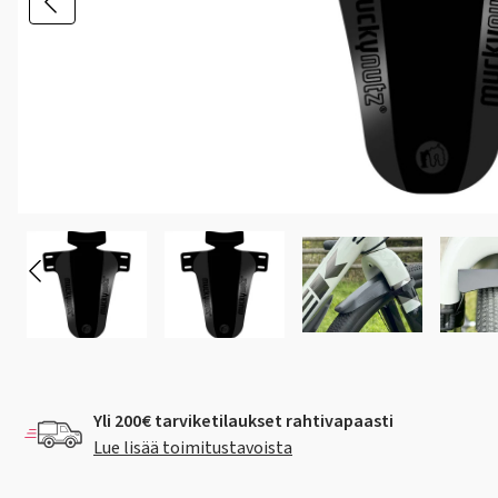
Yli 200€ tarviketilaukset rahtivapaasti
Lue lisää toimitustavoista