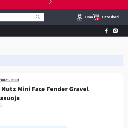
Oma tili
Ostoskori
0
Nutz tuotteet
Nutz Mini Face Fender Gravel
asuoja
€