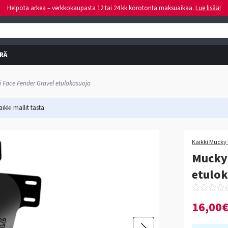
Helpota arkea – verkkokaupasta 12 tai 24 kk korotonta maksuaikaa.
Lue lisää!
RÄ
 Face Fender Gravel etulokasuoja
ikki mallit
tästä
Kaikki Mucky 
Mucky 
etulok
16,00