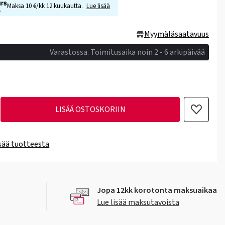
Maksa 10 €/kk 12 kuukautta.
Lue lisää
Myymäläsaatavuus
Varastossa. Toimitusaika noin 2 - 6 arkipäivää
LISÄÄ OSTOSKORIIN
isää tuotteesta
Jopa 12kk korotonta maksuaikaa
Lue lisää maksutavoista