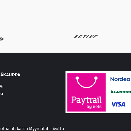
ÄKAUPPA
26
ki
oloajat: katso Myymälät-sivulta