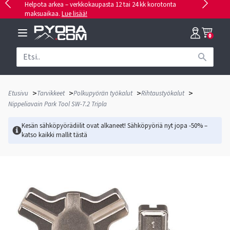
Helpota arkea – verkkokaupasta 12 tai 24 kk korotonta
maksuaikaa.
Lue lisää!
0
>
>
>
>
Etusivu
Tarvikkeet
Polkupyörän työkalut
Rihtaustyökalut
Nippeliavain Park Tool SW-7.2 Tripla
Kesän sähköpyörädiilit ovat alkaneet! Sähköpyöriä nyt jopa -50% –
katso kaikki mallit
tästä