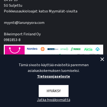
SU Suljettu
Poikkeusaukioloajat: katso Myymälät-sivulta
myynti@larunpyora.com
Bikeimport Finland Oy
0981853-8
Tämä sivusto käyttää evästeitä paremman
asiakaskokemuksen luomiseksi.
Tietosuojaseloste
HYVÄKSY
Jatka hyväksymättä