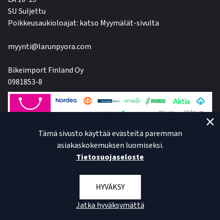
SU Suljettu
Poikkeusaukioloajat: katso Myymälät-sivulta
myynti@larunpyora.com
Bikeimport Finland Oy
0981853-8
Tämä sivusto käyttää evästeitä paremman
asiakaskokemuksen luomiseksi.
Tietosuojaseloste
HYVÄKSY
Jatka hyväksymättä