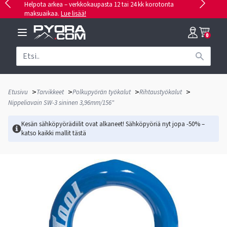
Helpota arkea – verkkokaupasta 12 tai 24 kk korotonta
maksuaikaa.
Lue lisää!
0
>
>
>
>
Etusivu
Tarvikkeet
Polkupyörän työkalut
Rihtaustyökalut
Nippeliavain SW-3 sininen 3,96mm/156"
Kesän sähköpyörädiilit ovat alkaneet! Sähköpyöriä nyt jopa -50% –
katso kaikki mallit
tästä