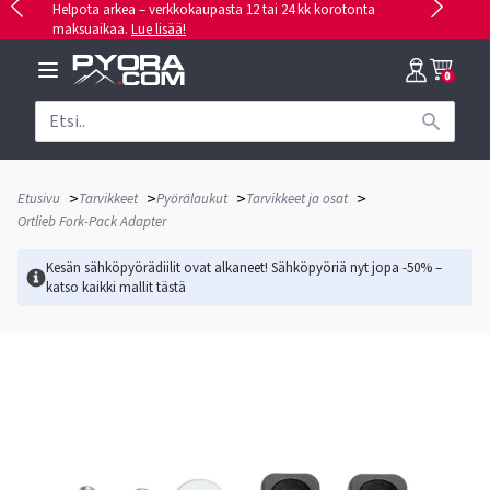
Helpota arkea – verkkokaupasta 12 tai 24 kk korotonta
maksuaikaa.
Lue lisää!
0
>
>
>
>
Etusivu
Tarvikkeet
Pyörälaukut
Tarvikkeet ja osat
Ortlieb Fork-Pack Adapter
Kesän sähköpyörädiilit ovat alkaneet! Sähköpyöriä nyt jopa -50% –
katso kaikki mallit
tästä