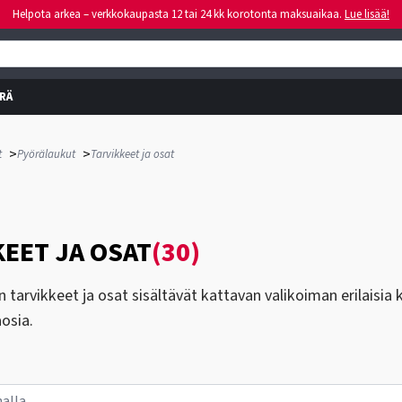
Helpota arkea – verkkokaupasta 12 tai 24 kk korotonta maksuaikaa.
Lue lisää!
RÄ
>
>
t
Pyörälaukut
Tarvikkeet ja osat
EET JA OSAT
(30)
 tarvikkeet ja osat sisältävät kattavan valikoiman erilaisia 
aosia.