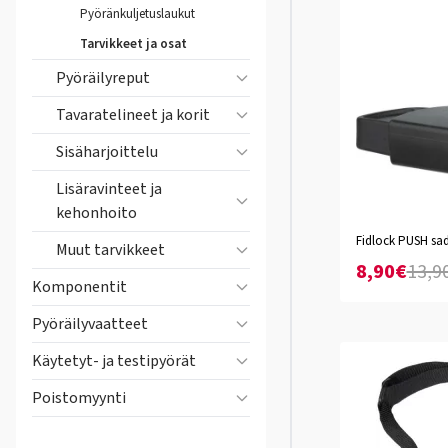
Pyöränkuljetuslaukut
Tarvikkeet ja osat
Pyöräilyreput
Tavaratelineet ja korit
Sisäharjoittelu
Lisäravinteet ja
kehonhoito
Fidlock PUSH sad
Muut tarvikkeet
8,90€
13,9
Komponentit
Pyöräilyvaatteet
Käytetyt- ja testipyörät
Poistomyynti