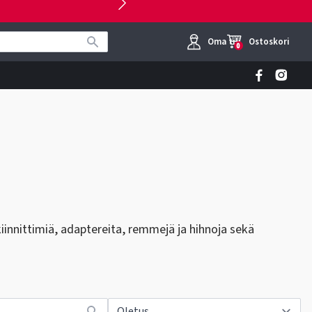
Oma tili
Ostoskori
0
kiinnittimiä, adaptereita, remmejä ja hihnoja sekä