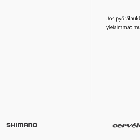
Jos pyörälaukk
yleisimmät mu