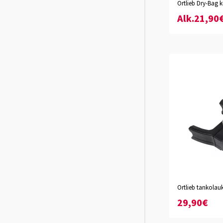
musta
Ortlieb Dry-Bag k
5L
7L
Alk.21,90
Ortlieb tankolauk
29,90€