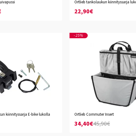
uivapussi
Ortlieb tankolaukun kiinnityssarja luk
€
22,90€
-25%
un kiinnityssarja E-bike lukolla
Ortlieb Commuter Insert
34,40€
45,90€