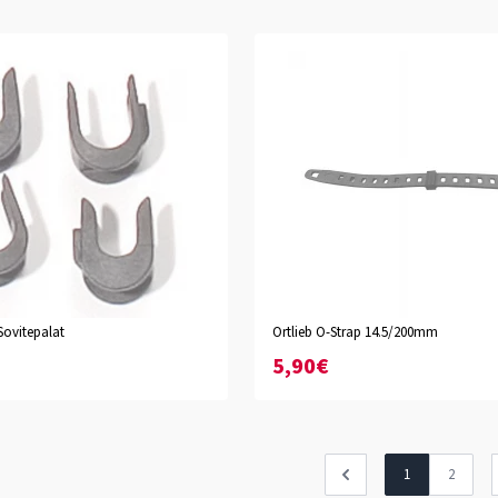
Sovitepalat
Ortlieb O-Strap 14.5/200mm
5,90€
1
2