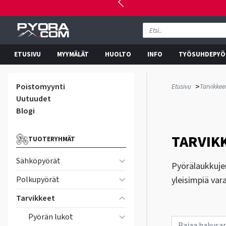
ETUSIVU
MYYMÄLÄT
HUOLTO
INFO
TYÖSUHDEPYÖ
Poistomyynti
>
Etusivu
Tarvikkee
Uutuudet
Blogi
TARVIKK
TUOTERYHMÄT
Sähköpyörät
Pyörälaukkujen
Polkupyörät
yleisimpiä var
Tarvikkeet
Pyörän lukot