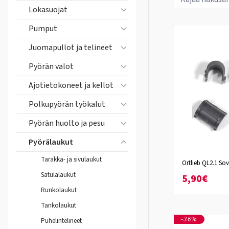
Lokasuojat
Pumput
Juomapullot ja telineet
Pyörän valot
Ajotietokoneet ja kellot
Polkupyörän työkalut
Pyörän huolto ja pesu
Pyörälaukut
Tarakka- ja sivulaukut
Ortlieb QL2.1 Sov
Satulalaukut
5,90€
Runkolaukut
Tankolaukut
-36%
Puhelintelineet