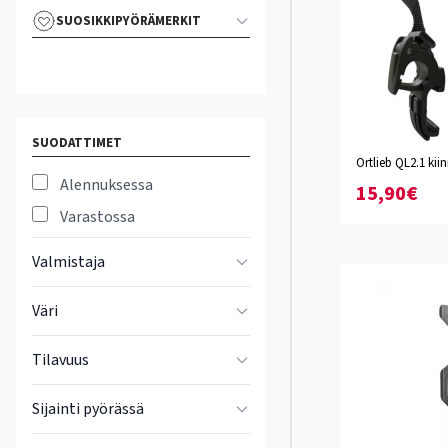
SUOSIKKIPYÖRÄMERKIT
SUODATTIMET
Ortlieb QL2.1 ki
Alennuksessa
15,90€
Varastossa
Valmistaja
Väri
Tilavuus
Sijainti pyörässä