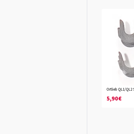
Ortlieb QL1/QL2 
5,90€