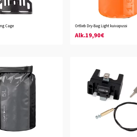
musta
oranssi
ing Cage
Ortlieb Dry-Bag Light kuivapussi
1.5L
3L
7L
Alk.19,90€