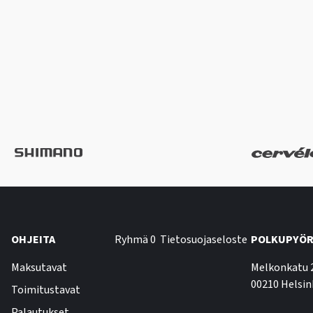
OHJEITA
Ryhmä 0
Tietosuojaseloste
POLKUPYÖR
Maksutavat
Melkonkatu 
00210 Helsin
Toimitustavat
Palautukset