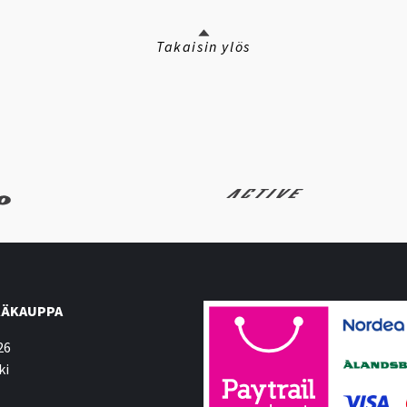
Takaisin ylös
ÄKAUPPA
26
ki