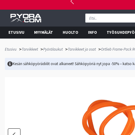
ETUSIVU
MYYMÄLÄT
HUOLTO
INFO
TYÖSUHDEPYÖ
>
>
>
>
Etusivu
Tarvikkeet
Pyörälaukut
Tarvikkeet ja osat
Ortlieb Frame-Pack R
Kesän sähköpyörädiilit ovat alkaneet! Sähköpyöriä nyt jopa -50% – katso ka