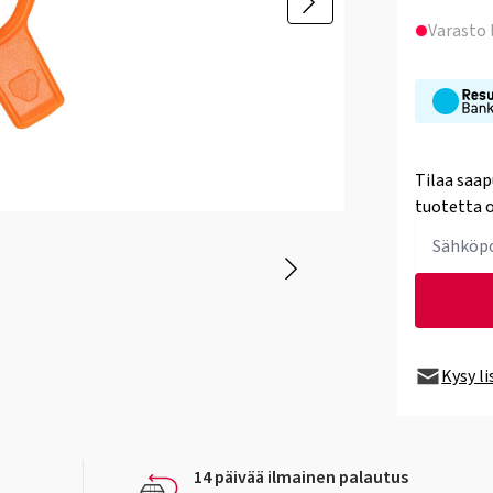
Varasto
Tilaa saap
tuotetta o
Kysy l
14 päivää ilmainen palautus