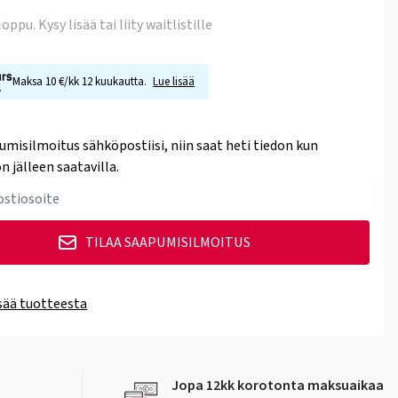
 loppu
. Kysy lisää tai liity waitlistille
Maksa 10 €/kk 12 kuukautta.
Lue lisää
umisilmoitus sähköpostiisi, niin saat heti tiedon kun
n jälleen saatavilla.
TILAA SAAPUMISILMOITUS
isää tuotteesta
Jopa 12kk korotonta maksuaikaa