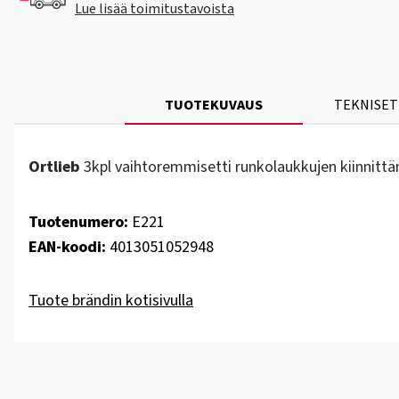
Lue lisää toimitustavoista
TUOTEKUVAUS
TEKNISET
Ortlieb
3kpl
vaihtoremmisetti runkolaukkujen kiinnitt
Tuotenumero:
E221
EAN-koodi:
4013051052948
Tuote brändin kotisivulla