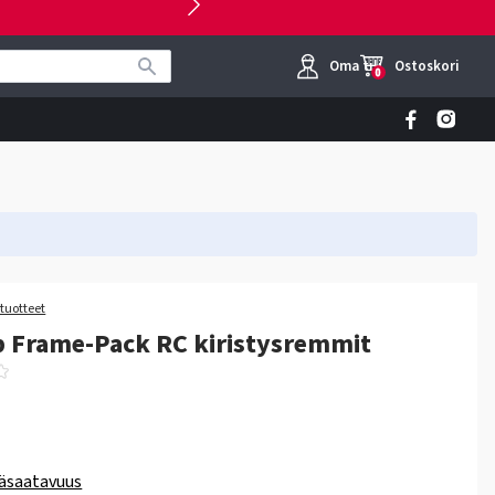
Oma tili
Ostoskori
0
 tuotteet
b Frame-Pack RC kiristysremmit
äsaatavuus