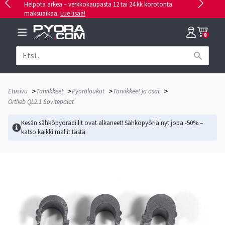
Helpota arkea – verkkokaupasta 12 tai 24 kk korotonta
maksuaikaa.
Lue lisää!
0
>
>
>
>
Etusivu
Tarvikkeet
Pyörälaukut
Tarvikkeet ja osat
Ortlieb QL2.1 Sovitepalat
Kesän sähköpyörädiilit ovat alkaneet! Sähköpyöriä nyt jopa -50% –
katso kaikki mallit
tästä