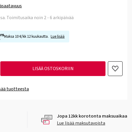
äsaatavuus
ssa
. Toimitusaika noin 2 - 6 arkipäivää
Maksa 10 €/kk 12 kuukautta.
Lue lisää
LISÄÄ OSTOSKORIIN
isää tuotteesta
Jopa 12kk korotonta maksuaikaa
Lue lisää maksutavoista