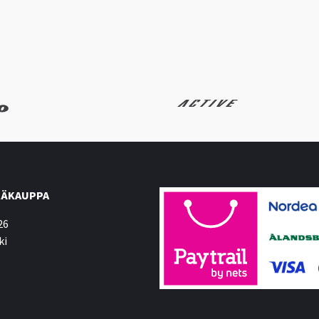
ÄKAUPPA
26
ki