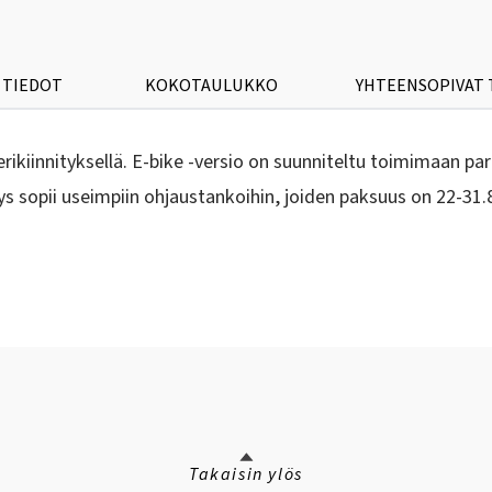
 TIEDOT
KOKOTAULUKKO
YHTEENSOPIVAT
jerikiinnityksellä. E-bike -versio on suunniteltu toimimaan 
itys sopii useimpiin ohjaustankoihin, joiden paksuus on 22-31.8
Takaisin ylös