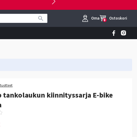
Oma tili
Ostoskori
0
 tuotteet
b tankolaukun kiinnityssarja E-bike
a
€