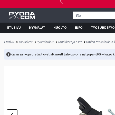
ETUSIVU
MYYMÄLÄT
HUOLTO
INFO
TYÖSUHDEPYÖ
>
>
>
>
Etusivu
Tarvikkeet
Pyörälaukut
Tarvikkeet ja osat
Ortlieb tankolaukun k
Kesän sähköpyörädiilit ovat alkaneet! Sähköpyöriä nyt jopa -50% – katso ka