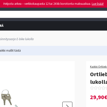
Helpota arkea – verkkokaupasta 12 tai 24 kk korotonta maksuaikaa.
Lue lisää!
RÄ
iinnityssarja E-bike lukolla
ikki mallit
tästä
Kaikki Ortlieb
Ortlie
lukoll
29,90