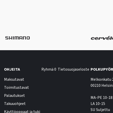
OHJEITA
Ryhmä 0
Tietosuojaseloste
POLKUPYÖR
Maksutavat
Melkonkatu 
00210 Helsin
Toimitustavat
Palautukset
MA-PE 10-18
Takuuohjeet
LA 10-15
SU Suljettu
Käyttöoppaat ja tuki