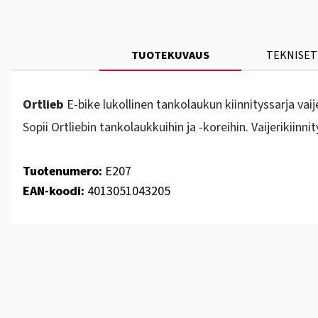
TUOTEKUVAUS
TEKNISET
Ortlieb
E-bike lukollinen tankolaukun kiinnityssarja vai
Sopii Ortliebin tankolaukkuihin ja -koreihin. Vaijerikiinn
Tuotenumero:
E207
EAN-koodi:
4013051043205