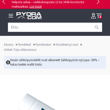
Helpota arkea – verkkokaupasta 12 tai 24 kk korotonta
maksuaikaa.
Lue lisää!
0
>
>
>
>
Etusivu
Tarvikkeet
Pyörälaukut
Tarvikkeet ja osat
Ortlieb Tizip silikonirasva
Kesän sähköpyörädiilit ovat alkaneet! Sähköpyöriä nyt jopa -50% –
katso kaikki mallit
tästä