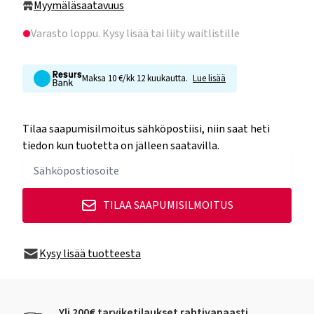
Myymäläsaatavuus
Varasto loppu
. Kysy lisää tai liity waitlistille
Maksa 10 €/kk 12 kuukautta.
Lue lisää
Tilaa saapumisilmoitus sähköpostiisi, niin saat heti
tiedon kun tuotetta on jälleen saatavilla.
TILAA SAAPUMISILMOITUS
Kysy lisää tuotteesta
Yli 200€ tarviketilaukset rahtivapaasti