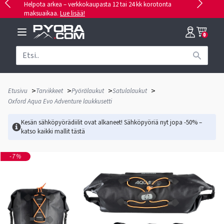
Helpota arkea – verkkokaupasta 12 tai 24 kk korotonta
maksuaikaa.
Lue lisää!
0
>
>
>
>
Etusivu
Tarvikkeet
Pyörälaukut
Satulalaukut
Oxford Aqua Evo Adventure laukkusetti
Kesän sähköpyörädiilit ovat alkaneet! Sähköpyöriä nyt jopa -50% –
katso kaikki mallit
tästä
-7%