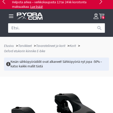
Helpota arkea – verkkokaupasta 12 tai 24 kk korotonta
maksuaikaa.
Lue lisää!
0
>
>
>
>
Etusivu
Tarvikkeet
Tavaratelineet ja korit
Korit
Oxford etukorin kiinnike E-bike
Kesän sähköpyörädiilit ovat alkaneet! Sähköpyöriä nyt jopa -50% –
katso kaikki mallit
tästä