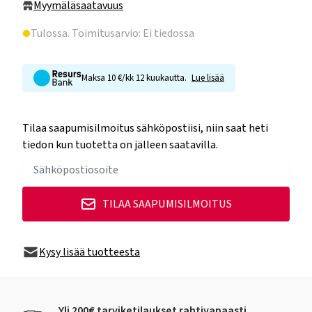
Myymäläsaatavuus
Tulossa
. Toimitusarvio: Ei tiedossa
Maksa 10 €/kk 12 kuukautta.
Lue lisää
Tilaa saapumisilmoitus sähköpostiisi, niin saat heti
tiedon kun tuotetta on jälleen saatavilla.
TILAA SAAPUMISILMOITUS
Kysy lisää tuotteesta
Yli 200€ tarviketilaukset rahtivapaasti