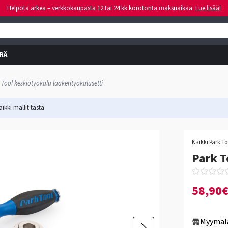
Helpota arkea – verkkokaupasta 12 tai 24 kk korotonta maksuaikaa.
Lue lisää!
RÄ
 Tool keskiötyökalu laakerityökalusetti
ikki mallit
tästä
Kaikki Park To
Park T
58,90
Myymäl