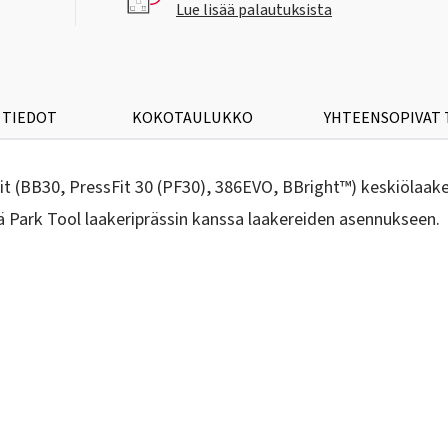
Lue lisää palautuksista
 TIEDOT
KOKOTAULUKKO
YHTEENSOPIVAT
t (BB30, PressFit 30 (PF30), 386EVO, BBright™) keskiölaaker
sä Park Tool laakeriprässin kanssa laakereiden asennukseen.