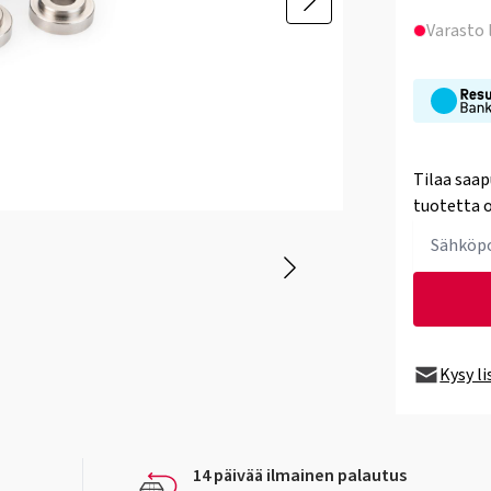
Varasto
Tilaa saap
tuotetta o
Kysy l
14 päivää ilmainen palautus