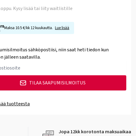
 loppu
. Kysy lisää tai liity waitlistille
Maksa 10.5 €/kk 12 kuukautta.
Lue lisää
umisilmoitus sähköpostiisi, niin saat heti tiedon kun
n jälleen saatavilla.
TILAA SAAPUMISILMOITUS
isää tuotteesta
Jopa 12kk korotonta maksuaikaa