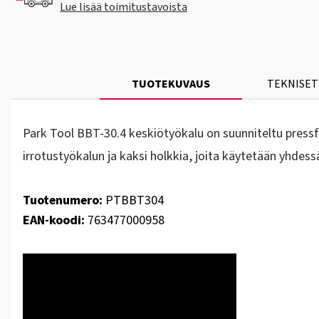
Lue lisää toimitustavoista
TUOTEKUVAUS
TEKNISET
Park Tool BBT-30.4 keskiötyökalu on suunniteltu pressfi
irrotustyökalun ja kaksi holkkia, joita käytetään yhdes
Tuotenumero:
PTBBT304
EAN-koodi:
763477000958