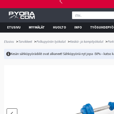
ETUSIVU
MYYMÄLÄT
HUOLTO
INFO
TYÖSUHDEPYÖ
>
>
>
>
Etusivu
Tarvikkeet
Polkupyörän työkalut
Keskiö- ja kampityökalut
Park
Kesän sähköpyörädiilit ovat alkaneet! Sähköpyöriä nyt jopa -50% – katso ka