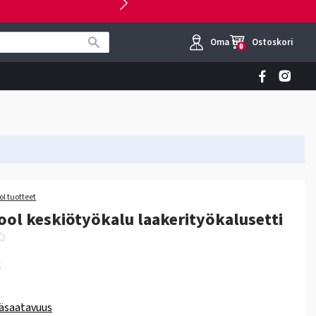
Oma tili
Ostoskori
0
ol tuotteet
ool keskiötyökalu laakerityökalusetti
€
äsaatavuus