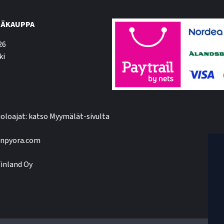
ÄKAUPPA
26
ki
oloajat: katso Myymälät-sivulta
npyora.com
inland Oy