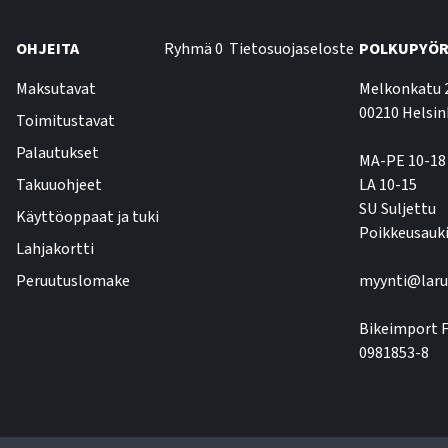
OHJEITA
Ryhmä 0
Tietosuojaseloste
POLKUPYÖR
Maksutavat
Melkonkatu 
00210 Helsin
Toimitustavat
Palautukset
MA-PE 10-18
Takuuohjeet
LA 10-15
SU Suljettu
Käyttöoppaat ja tuki
Poikkeusauki
Lahjakortti
Peruutuslomake
myynti@laru
Bikeimport F
0981853-8