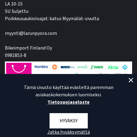
LA 10-15
SU Suljettu
Poikkeusaukioloajat: katso Myymälät-sivulta
myynti@larunpyora.com
Bikeimport Finland Oy
0981853-8
Tämä sivusto käyttää evästeitä paremman
asiakaskokemuksen luomiseksi.
Tietosuojaseloste
HYVÄKSY
Jatka hyväksymättä