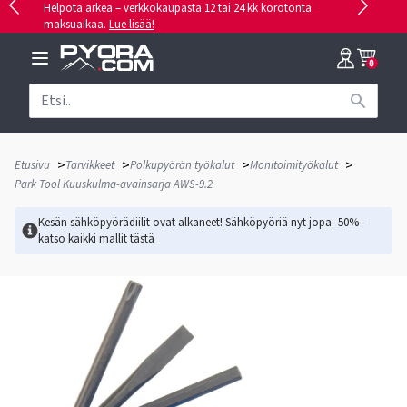
Helpota arkea – verkkokaupasta 12 tai 24 kk korotonta
maksuaikaa.
Lue lisää!
0
>
>
>
>
Etusivu
Tarvikkeet
Polkupyörän työkalut
Monitoimityökalut
Park Tool Kuuskulma-avainsarja AWS-9.2
Kesän sähköpyörädiilit ovat alkaneet! Sähköpyöriä nyt jopa -50% –
katso kaikki mallit
tästä