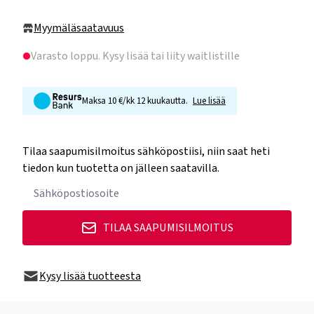
Myymäläsaatavuus
Varasto loppu
. Kysy lisää tai liity waitlistille
Maksa 10 €/kk 12 kuukautta.
Lue lisää
Tilaa saapumisilmoitus sähköpostiisi, niin saat heti
tiedon kun tuotetta on jälleen saatavilla.
TILAA SAAPUMISILMOITUS
Kysy lisää tuotteesta