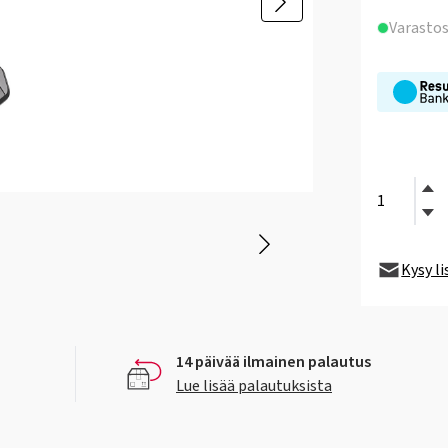
Varasto
Kysy l
14 päivää ilmainen palautus
Lue lisää palautuksista