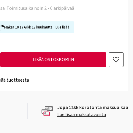
ssa
. Toimitusaika noin 2 - 6 arkipäivää
Maksa 10.17 €/kk 12 kuukautta.
Lue lisää
LISÄÄ OSTOSKORIIN
isää tuotteesta
Jopa 12kk korotonta maksuaikaa
Lue lisää maksutavoista