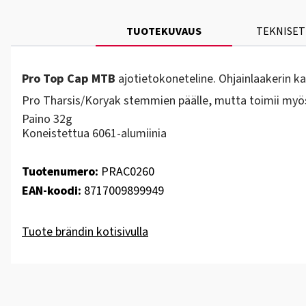
TUOTEKUVAUS
TEKNISET
Pro Top Cap MTB
ajotietokoneteline. Ohjainlaakerin k
Pro Tharsis/Koryak stemmien päälle, mutta toimii my
Paino 32g
Koneistettua 6061-alumiinia
Tuotenumero:
PRAC0260
EAN-koodi:
8717009899949
Tuote brändin kotisivulla