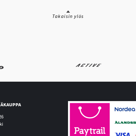
Takaisin ylös
ÄKAUPPA
26
ki