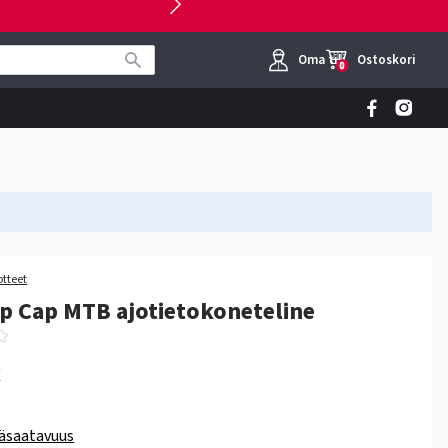
Oma tili
Ostoskori
0
otteet
p Cap MTB ajotietokoneteline
€
äsaatavuus