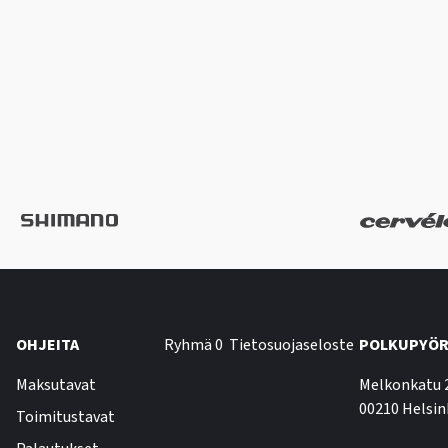
OHJEITA
Ryhmä 0
Tietosuojaseloste
POLKUPYÖR
Maksutavat
Melkonkatu 
00210 Helsin
Toimitustavat