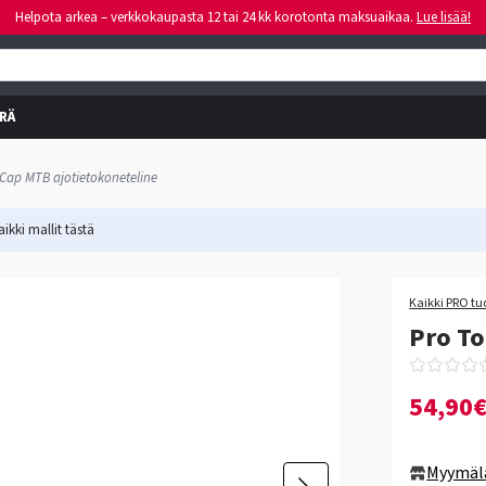
Helpota arkea – verkkokaupasta 12 tai 24 kk korotonta maksuaikaa.
Lue lisää!
RÄ
Cap MTB ajotietokoneteline
ikki mallit
tästä
Kaikki PRO tu
Pro To
54,90
Myymäl