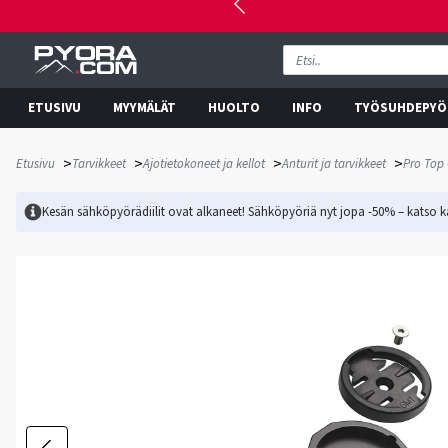
ETUSIVU
MYYMÄLÄT
HUOLTO
INFO
TYÖSUHDEPYÖ
>
>
>
>
Etusivu
Tarvikkeet
Ajotietokoneet ja kellot
Anturit ja tarvikkeet
Pro Top 
Kesän sähköpyörädiilit ovat alkaneet! Sähköpyöriä nyt jopa -50% – katso ka