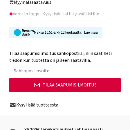
Myymäläsaatavuus
Varasto loppu
. Kysy lisää tai liity waitlistille
Maksa 10.51 €/kk 12 kuukautta.
Lue lisää
Tilaa saapumisilmoitus sähköpostiisi, niin saat heti
tiedon kun tuotetta on jälleen saatavilla.
TILAA SAAPUMISILMOITUS
Kysy lisää tuotteesta
Yli 200€ tarviketilaukset rahtivapaasti