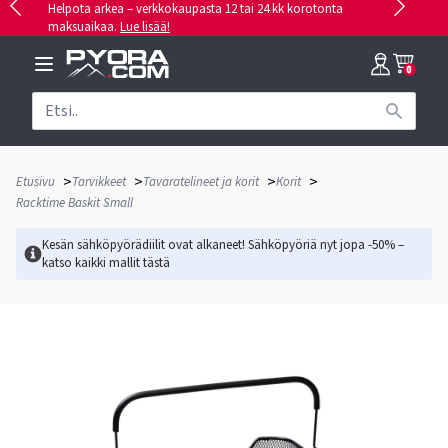
Helpota arkea – verkkokaupasta 12 tai 24 kk korotonta
maksuaikaa.
Lue lisää!
0
>
>
>
>
Etusivu
Tarvikkeet
Tavaratelineet ja korit
Korit
Racktime Baskit Small
Kesän sähköpyörädiilit ovat alkaneet! Sähköpyöriä nyt jopa -50% –
katso kaikki mallit
tästä