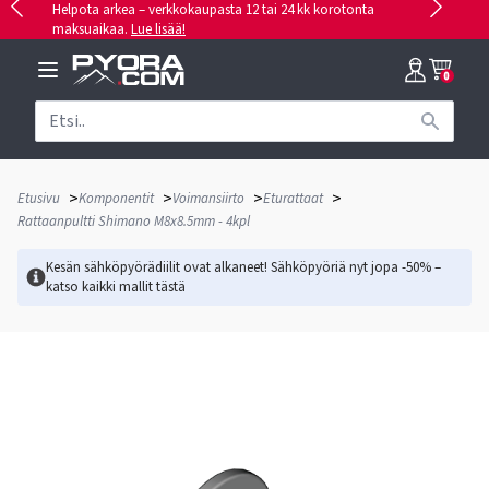
Helpota arkea – verkkokaupasta 12 tai 24 kk korotonta
maksuaikaa.
Lue lisää!
0
>
>
>
>
Etusivu
Komponentit
Voimansiirto
Eturattaat
Rattaanpultti Shimano M8x8.5mm - 4kpl
Kesän sähköpyörädiilit ovat alkaneet! Sähköpyöriä nyt jopa -50% –
katso kaikki mallit
tästä