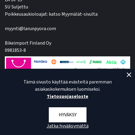
SU Suljettu
Poikkeusaukioloajat: katso Myymälät-sivulta
myynti@larunpyora.com
Bikeimport Finland Oy
0981853-8
Tämä sivusto käyttää evästeitä paremman
asiakaskokemuksen luomiseksi.
Tietosuojaseloste
HYVÄKSY
Jatka hyväksymättä