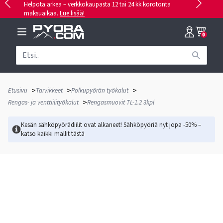
Helpota arkea – verkkokaupasta 12 tai 24 kk korotonta
maksuaikaa.
Lue lisää!
0
>
>
>
Etusivu
Tarvikkeet
Polkupyörän työkalut
>
Rengas- ja venttiilityökalut
Rengasmuovit TL-1.2 3kpl
Kesän sähköpyörädiilit ovat alkaneet! Sähköpyöriä nyt jopa -50% –
katso kaikki mallit
tästä