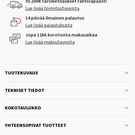
Yli 200€ tarviketilaukset rahtivapaasti
Lue lisää toimitustavoista
14 päivää ilmainen palautus
Lue lisää palautuksista
Jopa 12kk korotonta maksuaikaa
Lue lisää maksutavoista
TUOTEKUVAUS
TEKNISET TIEDOT
KOKOTAULUKKO
YHTEENSOPIVAT TUOTTEET