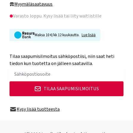
Myymäläsaatavuus
Varasto loppu
. Kysy lisää tai liity waitlistille
Maksa 10 €/kk 12 kuukautta.
Lue lisää
Tilaa saapumisilmoitus sähköpostiisi, niin saat heti
tiedon kun tuotetta on jälleen saatavilla.
TILAA SAAPUMISILMOITUS
Kysy lisää tuotteesta