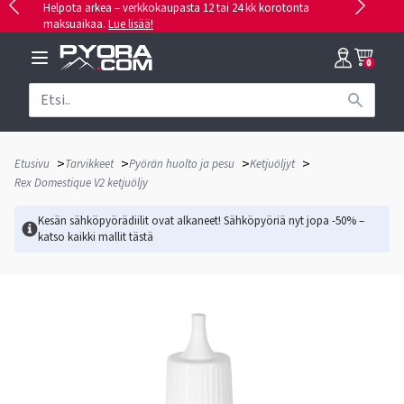
Helpota arkea – verkkokaupasta 12 tai 24 kk korotonta
maksuaikaa.
Lue lisää!
0
>
>
>
>
Etusivu
Tarvikkeet
Pyörän huolto ja pesu
Ketjuöljyt
Rex Domestique V2 ketjuöljy
Kesän sähköpyörädiilit ovat alkaneet! Sähköpyöriä nyt jopa -50% –
katso kaikki mallit
tästä