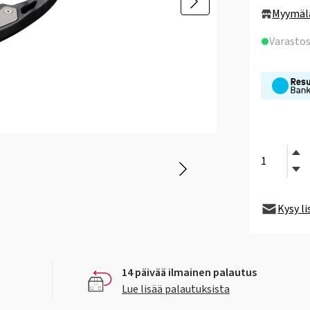
Myymäl
Varasto
Kysy l
14 päivää ilmainen palautus
Lue lisää palautuksista