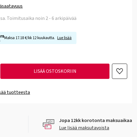
äsaatavuus
ssa
. Toimitusaika noin 2 - 6 arkipäivää
Maksa 17.18 €/kk 12 kuukautta.
Lue lisää
LISÄÄ OSTOSKORIIN
isää tuotteesta
Jopa 12kk korotonta maksuaikaa
Lue lisää maksutavoista