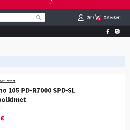
Oma tili
Ostoskori
0
o tuotteet
no 105 PD-R7000 SPD-SL
polkimet
0€