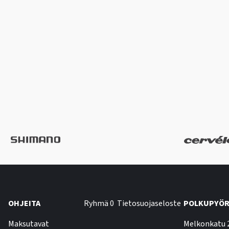
OHJEITA
Ryhmä 0
Tietosuojaseloste
POLKUPYÖR
Maksutavat
Melkonkatu 