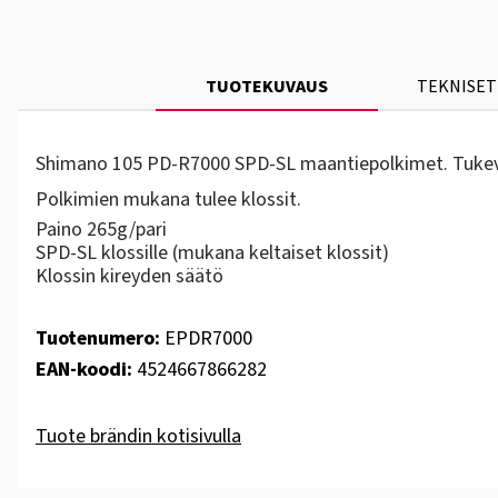
TUOTEKUVAUS
TEKNISET
Shimano 105 PD-R7000 SPD-SL maantiepolkimet. Tukevat 
Polkimien mukana tulee klossit.
Paino 265g/pari
SPD-SL klossille (mukana keltaiset klossit)
Klossin kireyden säätö
Tuotenumero:
EPDR7000
EAN-koodi:
4524667866282
Tuote brändin kotisivulla