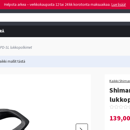
Helpota arkea – verkkokaupasta 12 tai 24 kk korotonta maksuaikaa.
Lue lisää!
RÄ
PD-SL lukkopolkimet
ikki mallit
tästä
Kaikki Shiman
Shima
lukko
139,0