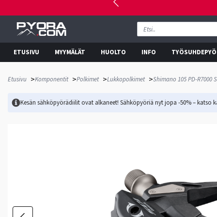
ETUSIVU
MYYMÄLÄT
HUOLTO
INFO
TYÖSUHDEPYÖ
>
>
>
>
Etusivu
Komponentit
Polkimet
Lukkopolkimet
Shimano 105 PD-R7000 S
Kesän sähköpyörädiilit ovat alkaneet! Sähköpyöriä nyt jopa -50% – katso ka