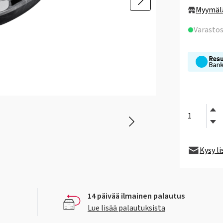
Myymäl
Varasto
Kysy l
14 päivää ilmainen palautus
Lue lisää palautuksista