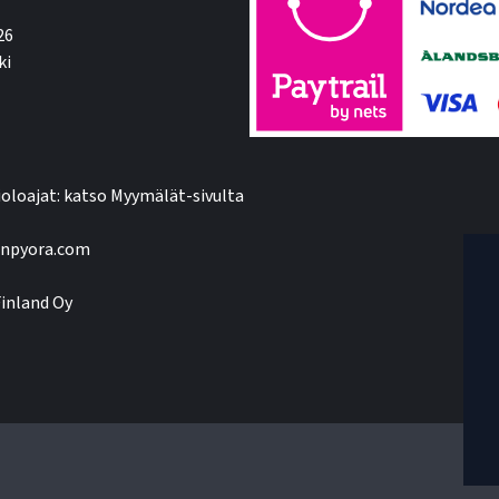
26
ki
oloajat: katso Myymälät-sivulta
npyora.com
inland Oy