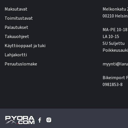
Maksutavat
Melkonkatu 
00210 Helsin
Toimitustavat
Palautukset
MA-PE 10-18
Takuuohjeet
LA 10-15
SU Suljettu
Käyttöoppaat ja tuki
Poikkeusauki
Lahjakortti
Peruutuslomake
myynti@laru
Bikeimport F
0981853-8