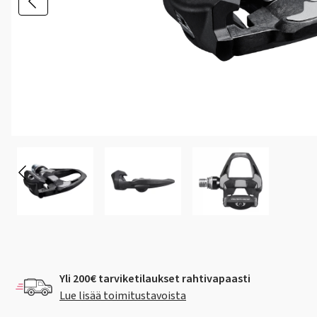
Yli 200€ tarviketilaukset rahtivapaasti
Lue lisää toimitustavoista