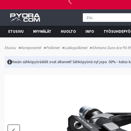
ETUSIVU
MYYMÄLÄT
HUOLTO
INFO
TYÖSUHDEPYÖ
>
>
>
>
Etusivu
Komponentit
Polkimet
Lukkopolkimet
Shimano Dura-Ace PD-R9
Kesän sähköpyörädiilit ovat alkaneet! Sähköpyöriä nyt jopa -50% – katso ka