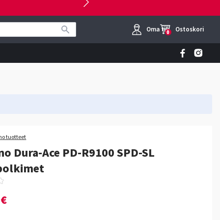
Oma tili
Ostoskori
0
o tuotteet
no Dura-Ace PD-R9100 SPD-SL
polkimet
0€