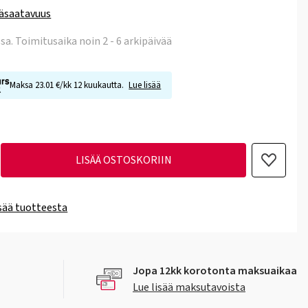
äsaatavuus
ssa
. Toimitusaika noin 2 - 6 arkipäivää
Maksa 23.01 €/kk 12 kuukautta.
Lue lisää
LISÄÄ OSTOSKORIIN
isää tuotteesta
Jopa 12kk korotonta maksuaikaa
Lue lisää maksutavoista