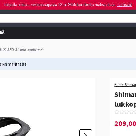
Helpota arkea – verkkokaupasta 12 tai 24 kk korotonta maksuaikaa.
Lue lisää!
RÄ
100 SPD-SL lukkopolkimet
ikki mallit
tästä
Kaikki Shiman
Shima
lukko
209,0