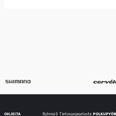
OHJEITA
Ryhmä 0
Tietosuojaseloste
POLKUPYÖR