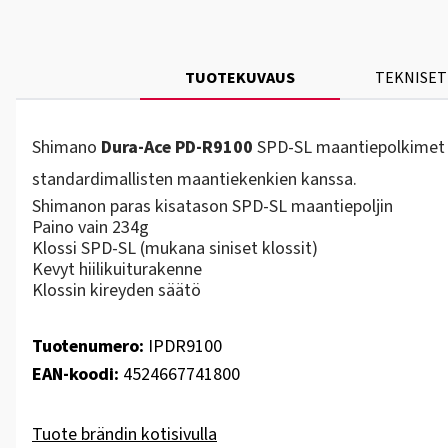
TUOTEKUVAUS
TEKNISET
Shimano
Dura-Ace PD-R9100
SPD-SL maantiepolkimet kis
standardimallisten maantiekenkien kanssa.
Shimanon paras kisatason SPD-SL maantiepoljin
Paino vain 234g
Klossi SPD-SL (mukana siniset klossit)
Kevyt hiilikuiturakenne
Klossin kireyden säätö
Tuotenumero:
IPDR9100
EAN-koodi:
4524667741800
Tuote brändin kotisivulla