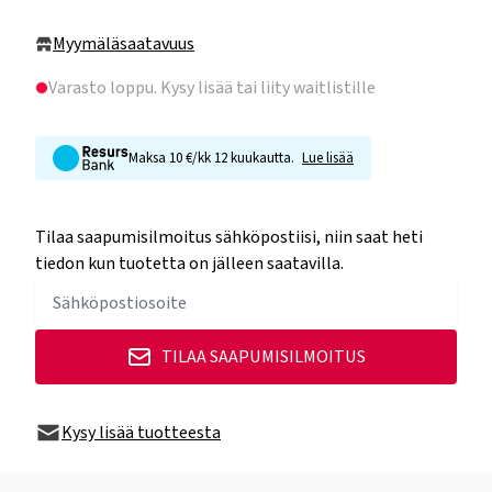
Myymäläsaatavuus
Varasto loppu
. Kysy lisää tai liity waitlistille
Maksa 10 €/kk 12 kuukautta.
Lue lisää
Tilaa saapumisilmoitus sähköpostiisi, niin saat heti
tiedon kun tuotetta on jälleen saatavilla.
TILAA SAAPUMISILMOITUS
Kysy lisää tuotteesta