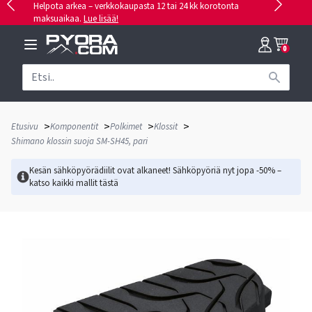
Helpota arkea – verkkokaupasta 12 tai 24 kk korotonta
maksuaikaa.
Lue lisää!
0
>
>
>
>
Etusivu
Komponentit
Polkimet
Klossit
Shimano klossin suoja SM-SH45, pari
Kesän sähköpyörädiilit ovat alkaneet! Sähköpyöriä nyt jopa -50% –
katso kaikki mallit
tästä