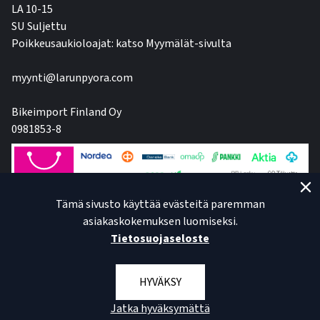
LA 10-15
SU Suljettu
Poikkeusaukioloajat: katso Myymälät-sivulta
myynti@larunpyora.com
Bikeimport Finland Oy
0981853-8
Tämä sivusto käyttää evästeitä paremman
asiakaskokemuksen luomiseksi.
Tietosuojaseloste
HYVÄKSY
Jatka hyväksymättä