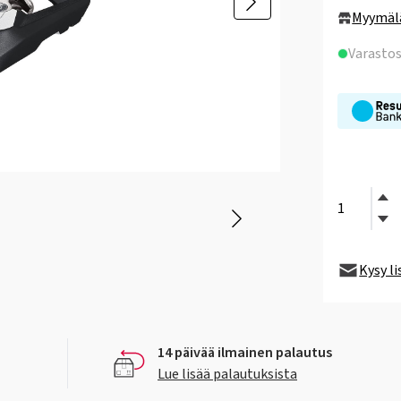
Myymäl
Varasto
Kysy l
14 päivää ilmainen palautus
Lue lisää palautuksista