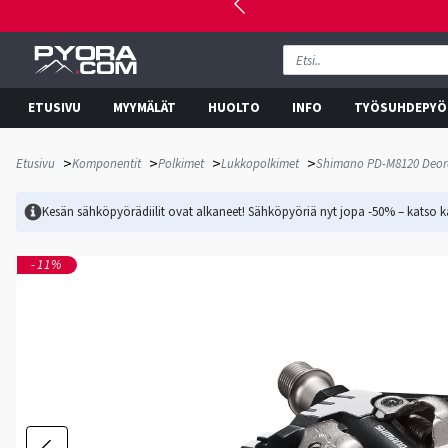
ETUSIVU
MYYMÄLÄT
HUOLTO
INFO
TYÖSUHDEPYÖ
>
>
>
>
Etusivu
Komponentit
Polkimet
Lukkopolkimet
Shimano PD-M8120 Deore
Kesän sähköpyörädiilit ovat alkaneet! Sähköpyöriä nyt jopa -50% – katso ka
-11%