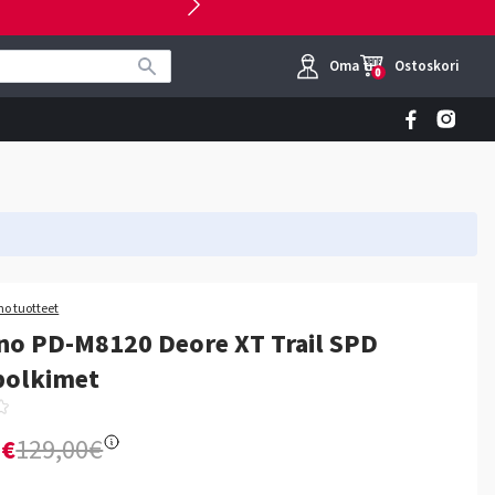
Oma tili
Ostoskori
0
o tuotteet
no PD-M8120 Deore XT Trail SPD
polkimet
0€
129,00€