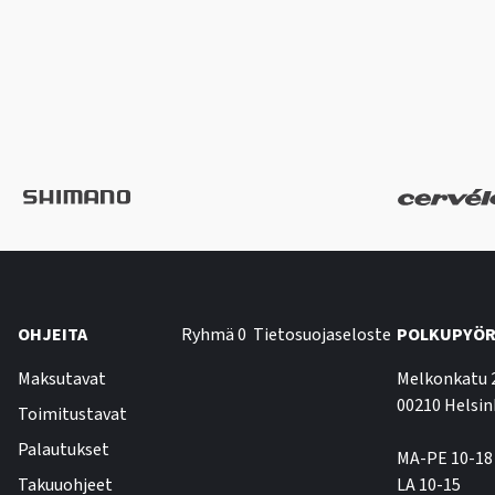
OHJEITA
Ryhmä 0
Tietosuojaseloste
POLKUPYÖR
Maksutavat
Melkonkatu 
00210 Helsin
Toimitustavat
Palautukset
MA-PE 10-18
Takuuohjeet
LA 10-15