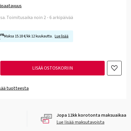
äsaatavuus
ssa
. Toimitusaika noin 2 - 6 arkipäivää
Maksa 15.18 €/kk 12 kuukautta.
Lue lisää
LISÄÄ OSTOSKORIIN
isää tuotteesta
Jopa 12kk korotonta maksuaikaa
Lue lisää maksutavoista