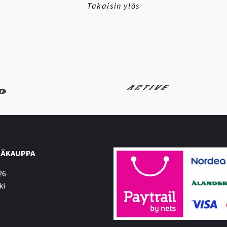
Takaisin ylös
ÄKAUPPA
26
ki