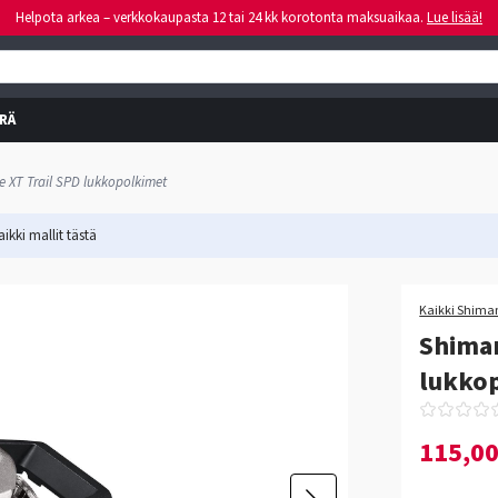
Helpota arkea – verkkokaupasta 12 tai 24 kk korotonta maksuaikaa.
Lue lisää!
RÄ
 XT Trail SPD lukkopolkimet
ikki mallit
tästä
Kaikki Shiman
Shima
lukko
115,0