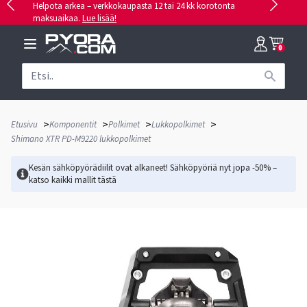
Helpota arkea – verkkokaupasta 12 tai 24 kk korotonta
maksuaikaa.
Lue lisää!
0
>
>
>
>
Etusivu
Komponentit
Polkimet
Lukkopolkimet
Shimano XTR PD-M9220 lukkopolkimet
Kesän sähköpyörädiilit ovat alkaneet! Sähköpyöriä nyt jopa -50% –
katso kaikki mallit
tästä