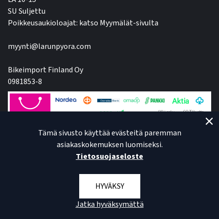
SU Suljettu
Poikkeusaukioloajat: katso Myymälät-sivulta
myynti@larunpyora.com
Bikeimport Finland Oy
0981853-8
Tämä sivusto käyttää evästeitä paremman
asiakaskokemuksen luomiseksi.
Tietosuojaseloste
HYVÄKSY
Jatka hyväksymättä